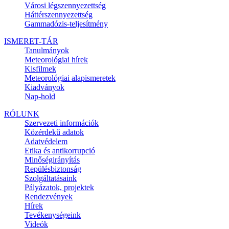
Városi légszennyezettség
Háttérszennyezettség
Gammadózis-teljesítmény
ISMERET-TÁR
Tanulmányok
Meteorológiai hírek
Kisfilmek
Meteorológiai alapismeretek
Kiadványok
Nap-hold
RÓLUNK
Szervezeti információk
Közérdekű adatok
Adatvédelem
Etika és antikorrupció
Minőségirányítás
Repülésbiztonság
Szolgáltatásaink
Pályázatok, projektek
Rendezvények
Hírek
Tevékenységeink
Videók