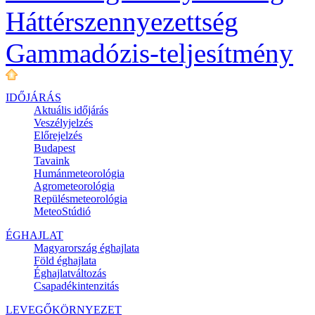
Háttérszennyezettség
Gammadózis-teljesítmény
IDŐJÁRÁS
Aktuális
időjárás
Veszélyjelzés
Előrejelzés
Budapest
Tavaink
Humánmeteorológia
Agrometeorológia
Repülésmeteorológia
MeteoStúdió
ÉGHAJLAT
Magyarország éghajlata
Föld éghajlata
Éghajlatváltozás
Csapadékintenzitás
LEVEGŐKÖRNYEZET