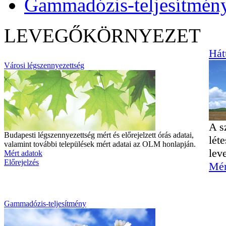
Gammadózis-teljesítmén
LEVEGŐKÖRNYEZET
Hát
Városi légszennyezettség
A s
Budapesti légszennyezettség mért és előrejelzett órás adatai,
lét
valamint további települések mért adatai az OLM honlapján.
lev
Mért adatok
Előrejelzés
Mér
Gammadózis-teljesítmény