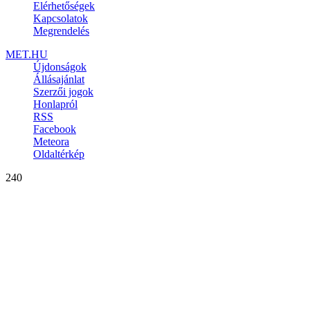
Elérhetőségek
Kapcsolatok
Megrendelés
MET.HU
Újdonságok
Állásajánlat
Szerzői jogok
Honlapról
RSS
Facebook
Meteora
Oldaltérkép
240