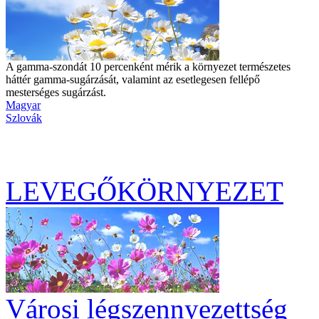
A gamma-szondát 10 percenként mérik a környezet természetes
háttér gamma-sugárzását, valamint az esetlegesen fellépő
mesterséges sugárzást.
Magyar
Szlovák
LEVEGŐKÖRNYEZET
Városi légszennyezettség