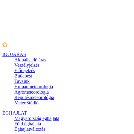
IDŐJÁRÁS
Aktuális
időjárás
Veszélyjelzés
Előrejelzés
Budapest
Tavaink
Humánmeteorológia
Agrometeorológia
Repülésmeteorológia
MeteoStúdió
ÉGHAJLAT
Magyarország éghajlata
Föld éghajlata
Éghajlatváltozás