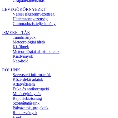
Csapadékintenzitás
LEVEGŐKÖRNYEZET
Városi légszennyezettség
Háttérszennyezettség
Gammadózis-teljesítmény
ISMERET-TÁR
Tanulmányok
Meteorológiai hírek
Kisfilmek
Meteorológiai alapismeretek
Kiadványok
Nap-hold
RÓLUNK
Szervezeti információk
Közérdekű adatok
Adatvédelem
Etika és antikorrupció
Minőségirányítás
Repülésbiztonság
Szolgáltatásaink
Pályázatok, projektek
Rendezvények
Hírek