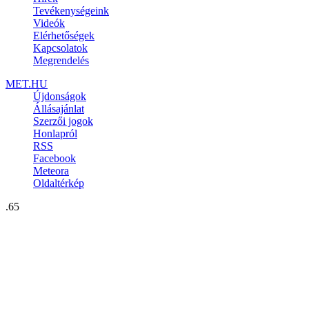
Tevékenységeink
Videók
Elérhetőségek
Kapcsolatok
Megrendelés
MET.HU
Újdonságok
Állásajánlat
Szerzői jogok
Honlapról
RSS
Facebook
Meteora
Oldaltérkép
.65