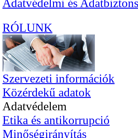
Adatvédelmi és Adatbiztons
RÓLUNK
Szervezeti információk
Közérdekű adatok
Adatvédelem
Etika és antikorrupció
Minőségirányítás