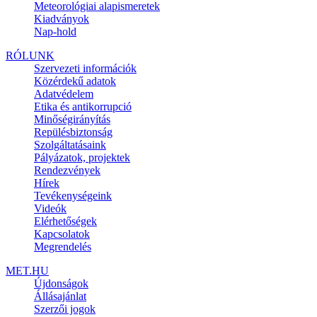
Meteorológiai alapismeretek
Kiadványok
Nap-hold
RÓLUNK
Szervezeti információk
Közérdekű adatok
Adatvédelem
Etika és antikorrupció
Minőségirányítás
Repülésbiztonság
Szolgáltatásaink
Pályázatok, projektek
Rendezvények
Hírek
Tevékenységeink
Videók
Elérhetőségek
Kapcsolatok
Megrendelés
MET.HU
Újdonságok
Állásajánlat
Szerzői jogok