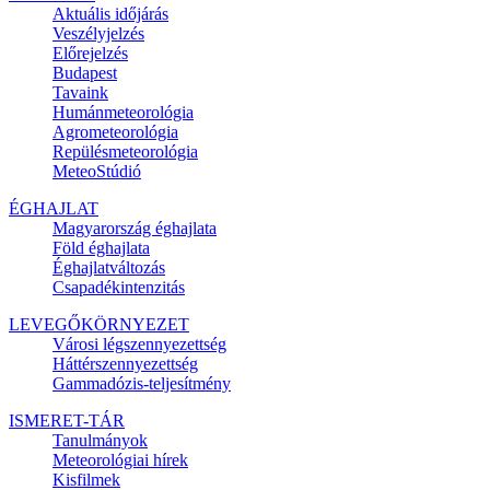
Aktuális
időjárás
Veszélyjelzés
Előrejelzés
Budapest
Tavaink
Humánmeteorológia
Agrometeorológia
Repülésmeteorológia
MeteoStúdió
ÉGHAJLAT
Magyarország éghajlata
Föld éghajlata
Éghajlatváltozás
Csapadékintenzitás
LEVEGŐKÖRNYEZET
Városi légszennyezettség
Háttérszennyezettség
Gammadózis-teljesítmény
ISMERET-TÁR
Tanulmányok
Meteorológiai hírek
Kisfilmek