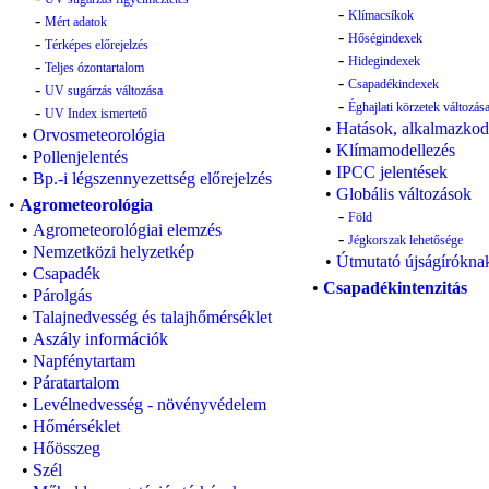
-
Klímacsíkok
-
Mért adatok
-
Hőségindexek
-
Térképes előrejelzés
-
Hidegindexek
-
Teljes ózontartalom
-
Csapadékindexek
-
UV sugárzás változása
-
Éghajlati körzetek változás
-
UV Index ismertető
•
Hatások, alkalmazkod
•
Orvosmeteorológia
•
Klímamodellezés
•
Pollenjelentés
•
IPCC jelentések
•
Bp.-i légszennyezettség előrejelzés
•
Globális változások
•
Agrometeorológia
-
Föld
•
Agrometeorológiai elemzés
-
Jégkorszak lehetősége
•
Nemzetközi helyzetkép
•
Útmutató újságírókna
•
Csapadék
•
Csapadékintenzitás
•
Párolgás
•
Talajnedvesség és talajhőmérséklet
•
Aszály információk
•
Napfénytartam
•
Páratartalom
•
Levélnedvesség - növényvédelem
•
Hőmérséklet
•
Hőösszeg
•
Szél