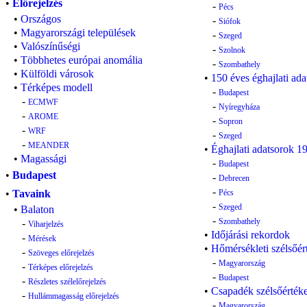
•
Előrejelzés
-
Pécs
•
Országos
-
Siófok
•
Magyarországi települések
-
Szeged
•
Valószínűségi
-
Szolnok
•
Többhetes európai anomália
-
Szombathely
•
Külföldi városok
•
150 éves éghajlati ada
•
Térképes modell
-
Budapest
-
ECMWF
-
Nyíregyháza
-
AROME
-
Sopron
-
WRF
-
Szeged
-
MEANDER
•
Éghajlati adatsorok 
•
Magassági
-
Budapest
•
Budapest
-
Debrecen
-
•
Tavaink
Pécs
-
Szeged
•
Balaton
-
Szombathely
-
Viharjelzés
•
Időjárási rekordok
-
Mérések
•
Hőmérsékleti szélsőér
-
Szöveges előrejelzés
-
Magyarország
-
Térképes előrejelzés
-
Budapest
-
Részletes szélelőrejelzés
•
Csapadék szélsőérték
-
Hullámmagasság előrejelzés
-
Magyarország