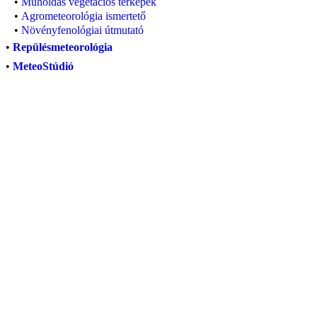
•
Műholdas vegetációs térképek
•
Agrometeorológia ismertető
•
Növényfenológiai útmutató
•
Repülésmeteorológia
•
MeteoStúdió