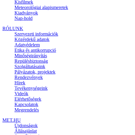
Kisfilmek
Meteorológiai alapismeretek
Kiadványok
Nap-hold
RÓLUNK
Szervezeti információk
Közérdekű adatok
Adatvédelem
Etika és antikorrupció
Minőségirányítás
Repülésbiztonság
Szolgáltatásaink
Pályázatok, projektek
Rendezvények
Hírek
Tevékenységeink
Videók
Elérhetőségek
Kapcsolatok
Megrendelés
MET.HU
Újdonságok
Állásajánlat