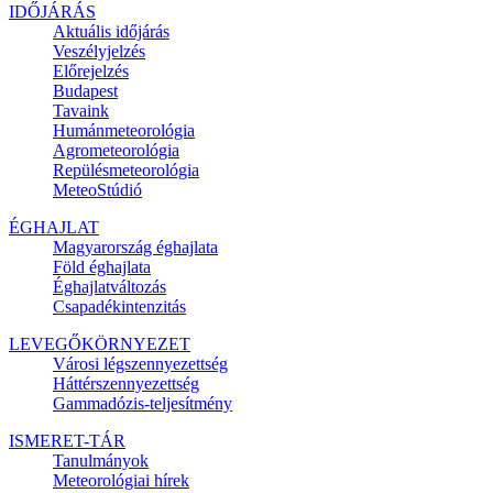
IDŐJÁRÁS
Aktuális
időjárás
Veszélyjelzés
Előrejelzés
Budapest
Tavaink
Humánmeteorológia
Agrometeorológia
Repülésmeteorológia
MeteoStúdió
ÉGHAJLAT
Magyarország éghajlata
Föld éghajlata
Éghajlatváltozás
Csapadékintenzitás
LEVEGŐKÖRNYEZET
Városi légszennyezettség
Háttérszennyezettség
Gammadózis-teljesítmény
ISMERET-TÁR
Tanulmányok
Meteorológiai hírek