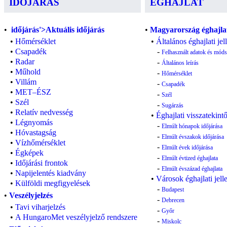
IDŐJÁRÁS
ÉGHAJLAT
•
időjárás'>Aktuális
időjárás
•
Magyarország éghajla
•
Hőmérséklet
•
Általános éghajlati je
•
Csapadék
-
Felhasznált adatok és mód
•
Radar
-
Általános leírás
•
Műhold
-
Hőmérséklet
•
Villám
-
Csapadék
•
MET–ÉSZ
-
Szél
•
Szél
-
Sugárzás
•
Relatív nedvesség
•
Éghajlati visszatekint
•
Légnyomás
-
Elmúlt hónapok időjárása
•
Hóvastagság
-
Elmúlt évszakok időjárása
•
Vízhőmérséklet
-
Elmúlt évek időjárása
•
Égképek
-
Elmúlt évtized éghajlata
•
Időjárási frontok
-
Elmúlt évszázad éghajlata
•
Napijelentés kiadvány
•
Városok éghajlati jel
•
Külföldi megfigyelések
-
Budapest
•
Veszélyjelzés
-
Debrecen
•
Tavi viharjelzés
-
Győr
•
A HungaroMet veszélyjelző rendszere
-
Miskolc