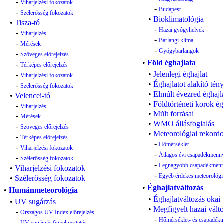
-
Viharjelzési fokozatok
-
Budapest
-
Szélerősség fokozatok
•
Bioklimatológia
•
Tisza-tó
-
Hazai gyógyhelyek
-
Viharjelzés
-
Barlangi klíma
-
Mérések
-
Gyógybarlangok
-
Szöveges előrejelzés
•
Föld éghajlata
-
Térképes előrejelzés
•
Jelenlegi éghajlat
-
Viharjelzési fokozatok
•
Éghajlatot alakító tén
-
Szélerősség fokozatok
•
Elmúlt évezred éghajl
•
Velencei-tó
•
Földtörténeti korok ég
-
Viharjelzés
•
Múlt forrásai
-
Mérések
•
WMO állásfoglalás
-
Szöveges előrejelzés
•
Meteorológiai rekord
-
Térképes előrejelzés
-
Hőmérséklet
-
Viharjelzési fokozatok
-
Átlagos évi csapadékmenn
-
Szélerősség fokozatok
-
Legnagyobb csapadékmenn
•
Viharjelzési fokozatok
-
Egyéb érdekes meteorológi
•
Szélerősség fokozatok
•
Éghajlatváltozás
•
Humánmeteorológia
•
Éghajlatváltozás okai
•
UV sugárzás
•
Megfigyelt hazai vált
-
Országos UV Index előrejelzés
-
Hőmérséklet- és csapadékt
-
UV sugárzás figyelmeztetés