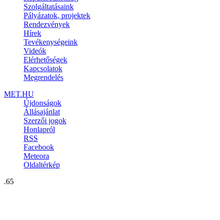
Szolgáltatásaink
Pályázatok, projektek
Rendezvények
Hírek
Tevékenységeink
Videók
Elérhetőségek
Kapcsolatok
Megrendelés
MET.HU
Újdonságok
Állásajánlat
Szerzői jogok
Honlapról
RSS
Facebook
Meteora
Oldaltérkép
.65