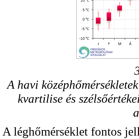
A havi középhőmérsékletek 
kvartilise és szélsőérték
a
A léghőmérséklet fontos je