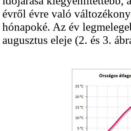
időjárása kiegyenlítettebb,
évről évre való változékonys
hónapoké. Az év legmelegeb
augusztus eleje (2. és 3. ábr