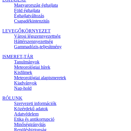
Magyarország éghajlata
Föld éghajlata
Éghajlatváltozás
Csapadékintenzitás
LEVEGŐKÖRNYEZET
Városi légszennyezettség
Háttérszennyezettség
Gammadózis-teljesítmény
ISMERET-TÁR
Tanulmányok
Meteorológiai hírek
Kisfilmek
Meteorológiai alapismeretek
Kiadványok
Nap-hold
RÓLUNK
Szervezeti információk
Közérdekű adatok
Adatvédelem
Etika és antikorrupció
Minőségirányítás
Repülésbiztonság