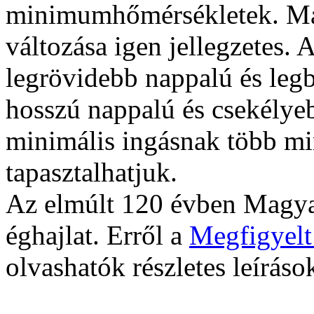
minimumhőmérsékletek. Mag
változása igen jellegzetes. 
legrövidebb nappalú és leg
hosszú nappalú és csekélye
minimális ingásnak több min
tapasztalhatjuk.
Az elmúlt 120 évben Magyar
éghajlat. Erről a
Megfigyelt
olvashatók részletes leíráso