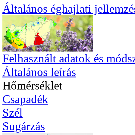
Általános éghajlati jellemzé
Felhasznált adatok és móds
Általános leírás
Hőmérséklet
Csapadék
Szél
Sugárzás