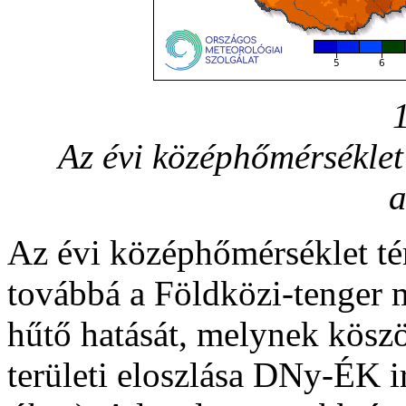
Az évi középhőmérséklet
a
Az évi középhőmérséklet tér
továbbá a Földközi-tenger me
hűtő hatását, melynek kösz
területi eloszlása DNy-ÉK i