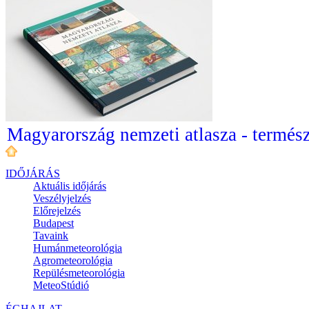
Magyarország nemzeti atlasza - termész
IDŐJÁRÁS
Aktuális
időjárás
Veszélyjelzés
Előrejelzés
Budapest
Tavaink
Humánmeteorológia
Agrometeorológia
Repülésmeteorológia
MeteoStúdió
ÉGHAJLAT