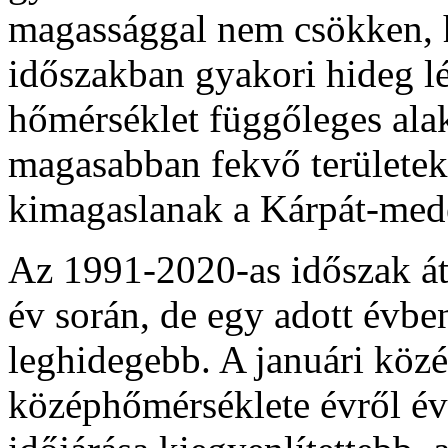
magassággal nem csökken, 
időszakban gyakori hideg l
hőmérséklet függőleges alak
magasabban fekvő területe
kimagaslanak a Kárpát-mede
Az 1991-2020-as időszak át
év során, de egy adott évbe
leghidegebb. A januári közé
középhőmérséklete évről év