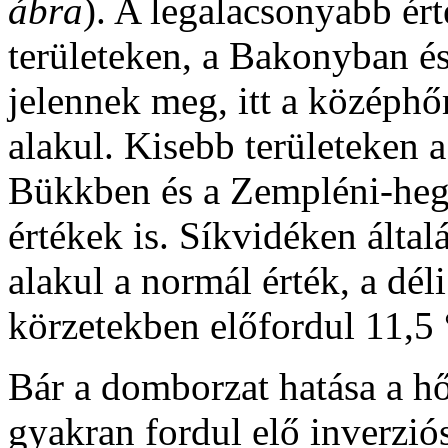
ábra
). A legalacsonyabb é
területeken, a Bakonyban é
jelennek meg, itt a középhő
alakul. Kisebb területeken 
Bükkben és a Zempléni-hegy
értékek is. Síkvidéken által
alakul a normál érték, a dél
körzetekben előfordul 11,5 °
Bár a domborzat hatása a hő
gyakran fordul elő inverzió