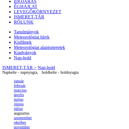
IDŐJÁRÁS
ÉGHAJLAT
LEVEGŐKÖRNYEZET
ISMERET-TÁR
RÓLUNK
Tanulmányok
Meteorológiai hírek
Kisfilmek
Meteorológiai alapismeretek
Kiadványok
Nap-hold
ISMERET-TÁR >
Nap-hold
Napkelte - napnyugta, holdkelte - holdnyugta
január
február
március
április
május
június
július
augusztus
szeptember
október
november