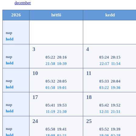
december
2026
hétfő
kedd
nap
hold
3
4
nap
05:22 20:16
05:24 20:15
hold
21:58 10:39
22:17 11:54
10
11
nap
05:32 20:05
05:33 20:04
hold
01:58 19:01
03:22 19:36
17
18
nap
05:41 19:53
05:42 19:52
hold
11:19 21:30
12:31 21:51
24
25
nap
05:50 19:41
05:52 19:39
hold
18:08 01:21
18:36 02:28