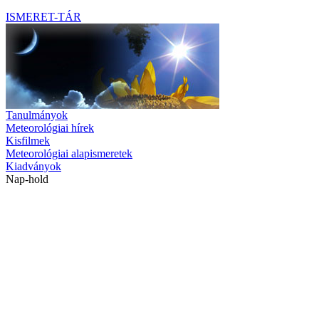
ISMERET-TÁR
Tanulmányok
Meteorológiai hírek
Kisfilmek
Meteorológiai alapismeretek
Kiadványok
Nap-hold