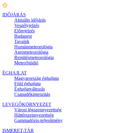
IDŐJÁRÁS
Aktuális
időjárás
Veszélyjelzés
Előrejelzés
Budapest
Tavaink
Humánmeteorológia
Agrometeorológia
Repülésmeteorológia
MeteoStúdió
ÉGHAJLAT
Magyarország éghajlata
Föld éghajlata
Éghajlatváltozás
Csapadékintenzitás
LEVEGŐKÖRNYEZET
Városi légszennyezettség
Háttérszennyezettség
Gammadózis-teljesítmény
ISMERET-TÁR