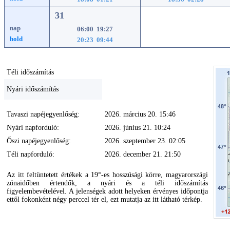
31
nap
06:00 19:27
hold
20:23 09:44
Téli időszámítás
Nyári időszámítás
Tavaszi napéjegyenlőség:
2026. március 20. 15:46
Nyári napforduló:
2026. június 21. 10:24
Őszi napéjegyenlőség:
2026. szeptember 23. 02:05
Téli napforduló:
2026. december 21. 21:50
Az itt feltüntetett értékek a 19°-es hosszúsági körre, magyarországi
zónaidőben értendők, a nyári és a téli időszámítás
figyelembevételével. A jelenségek adott helyeken érvényes időpontja
ettől fokonként négy perccel tér el, ezt mutatja az itt látható térkép.