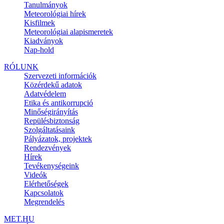
Tanulmányok
Meteorológiai hírek
Kisfilmek
Meteorológiai alapismeretek
Kiadványok
Nap-hold
RÓLUNK
Szervezeti információk
Közérdekű adatok
Adatvédelem
Etika és antikorrupció
Minőségirányítás
Repülésbiztonság
Szolgáltatásaink
Pályázatok, projektek
Rendezvények
Hírek
Tevékenységeink
Videók
Elérhetőségek
Kapcsolatok
Megrendelés
MET.HU