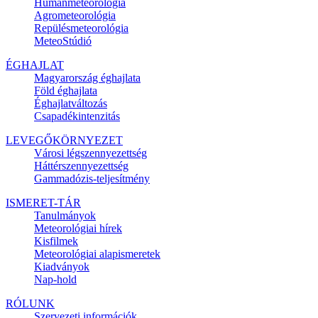
Humánmeteorológia
Agrometeorológia
Repülésmeteorológia
MeteoStúdió
ÉGHAJLAT
Magyarország éghajlata
Föld éghajlata
Éghajlatváltozás
Csapadékintenzitás
LEVEGŐKÖRNYEZET
Városi légszennyezettség
Háttérszennyezettség
Gammadózis-teljesítmény
ISMERET-TÁR
Tanulmányok
Meteorológiai hírek
Kisfilmek
Meteorológiai alapismeretek
Kiadványok
Nap-hold
RÓLUNK
Szervezeti információk