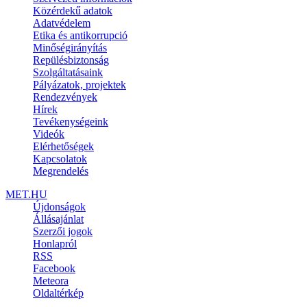
Közérdekű adatok
Adatvédelem
Etika és antikorrupció
Minőségirányítás
Repülésbiztonság
Szolgáltatásaink
Pályázatok, projektek
Rendezvények
Hírek
Tevékenységeink
Videók
Elérhetőségek
Kapcsolatok
Megrendelés
MET.HU
Újdonságok
Állásajánlat
Szerzői jogok
Honlapról
RSS
Facebook
Meteora
Oldaltérkép