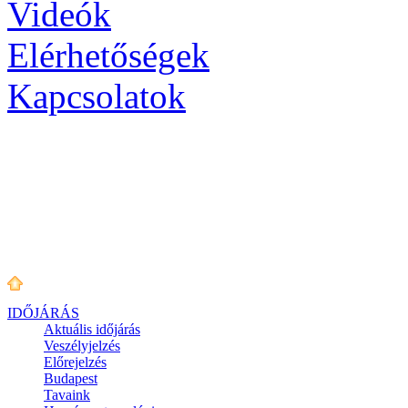
Videók
Elérhetőségek
Kapcsolatok
IDŐJÁRÁS
Aktuális
időjárás
Veszélyjelzés
Előrejelzés
Budapest
Tavaink