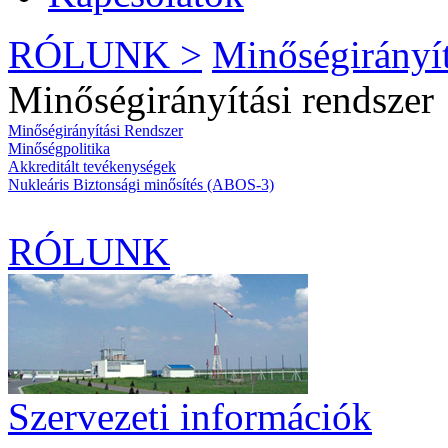
RÓLUNK >
Minőségirányí
Minőségirányítási rendszer
Minőségirányítási Rendszer
Minőségpolitika
Akkreditált tevékenységek
Nukleáris Biztonsági minősítés (ABOS-3)
RÓLUNK
Szervezeti információk