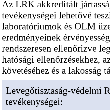
Az LRK akkreditált jártasság
tevékenységei lehetővé tes
laboratóriumok és OLM üz
eredményeinek érvényessége
rendszeresen ellenőrizve le
hatósági ellenőrzésekhez, a
követéséhez és a lakosság t
Levegőtisztaság-védelmi R
tevékenységei: