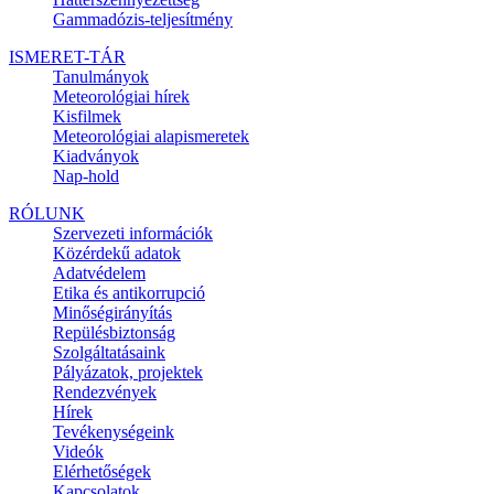
Gammadózis-teljesítmény
ISMERET-TÁR
Tanulmányok
Meteorológiai hírek
Kisfilmek
Meteorológiai alapismeretek
Kiadványok
Nap-hold
RÓLUNK
Szervezeti információk
Közérdekű adatok
Adatvédelem
Etika és antikorrupció
Minőségirányítás
Repülésbiztonság
Szolgáltatásaink
Pályázatok, projektek
Rendezvények
Hírek
Tevékenységeink
Videók
Elérhetőségek
Kapcsolatok