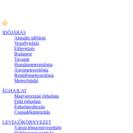
IDŐJÁRÁS
Aktuális
időjárás
Veszélyjelzés
Előrejelzés
Budapest
Tavaink
Humánmeteorológia
Agrometeorológia
Repülésmeteorológia
MeteoStúdió
ÉGHAJLAT
Magyarország éghajlata
Föld éghajlata
Éghajlatváltozás
Csapadékintenzitás
LEVEGŐKÖRNYEZET
Városi légszennyezettség
Háttérszennyezettség