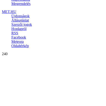
Megrendelés
MET.HU
Újdonságok
Állásajánlat
Szerzői jogok
Honlapról
RSS
Facebook
Meteora
Oldaltérkép
240