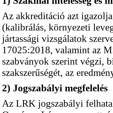
1) Szakmai hitelesség és 
Az akkreditáció azt igazol
(kalibrálás, környezeti leve
jártassági vizsgálatok sze
17025:2018, valamint az 
szabványok szerint végzi, bi
szakszerűségét, az eredmény
2) Jogszabályi megfelelés
Az LRK jogszabályi felhatal