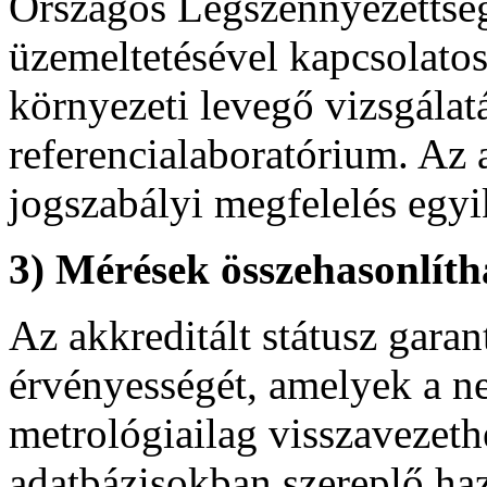
Országos Légszennyezettsé
üzemeltetésével kapcsolatos
környezeti levegő vizsgálatá
referencialaboratórium. Az 
jogszabályi megfelelés egyik
3) Mérések összehasonlíth
Az akkreditált státusz gara
érvényességét, amelyek a n
metrológiailag visszavezeth
adatbázisokban szereplő ha