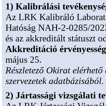
1) Kalibrálási tevékenysé
Az LRK Kalibráló Laborat
Hatóság NAH-2-0285/2023 
és az akkreditált státuszt od
Akkreditáció érvényességi
május 25.
Részletező Okirat elérhető
szervezetek adatbázisából.
2) Jártassági vizsgálati 
Az LRK Jártassági Vizsgála