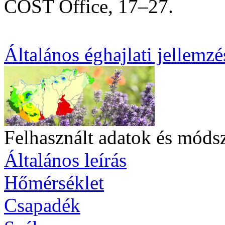
COST Office, 17–27.
Általános éghajlati jellemzé
Felhasznált adatok és móds
Általános leírás
Hőmérséklet
Csapadék