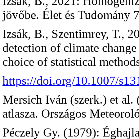
Izsák, B., 2021: Homogeniz
jövőbe. Élet és Tudomány 7
Izsák, B., Szentimrey, T., 2
detection of climate chang
choice of statistical method
https://doi.org/10.1007/s1
Mersich Iván (szerk.) et al
atlasza. Országos Meteoroló
Péczely Gy. (1979): Éghajl