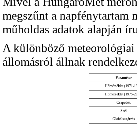
Mivel a HungaroMet mérőhá
megszűnt a napfénytartam m
műholdas adatok alapján ír
A különböző meteorológiai 
állomásról állnak rendelkez
Paraméter
Hőmérséklet (1971-1
Hőmérséklet (1975-2
Csapadék
Szél
Globálsugárzás