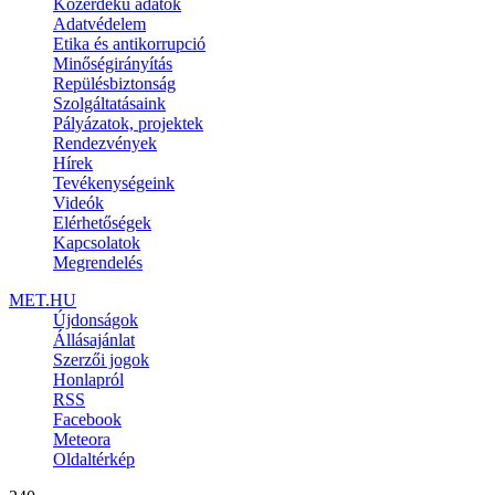
Közérdekű adatok
Adatvédelem
Etika és antikorrupció
Minőségirányítás
Repülésbiztonság
Szolgáltatásaink
Pályázatok, projektek
Rendezvények
Hírek
Tevékenységeink
Videók
Elérhetőségek
Kapcsolatok
Megrendelés
MET.HU
Újdonságok
Állásajánlat
Szerzői jogok
Honlapról
RSS
Facebook
Meteora
Oldaltérkép