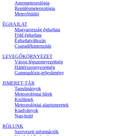
Agrometeorológia
Repülésmeteorológia
MeteoStúdió
ÉGHAJLAT
Magyarország éghajlata
Föld éghajlata
Éghajlatváltozás
Csapadékintenzitás
LEVEGŐKÖRNYEZET
Városi légszennyezettség
Háttérszennyezettség
Gammadózis-teljesítmény
ISMERET-TÁR
Tanulmányok
Meteorológiai hírek
Kisfilmek
Meteorológiai alapismeretek
Kiadványok
Nap-hold
RÓLUNK
Szervezeti információk