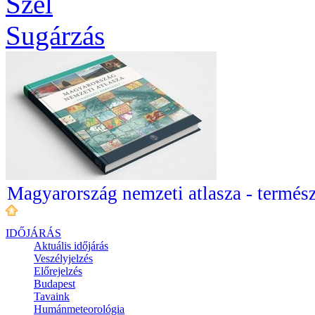
Szél
Sugárzás
Magyarország nemzeti atlasza - termész
IDŐJÁRÁS
Aktuális
időjárás
Veszélyjelzés
Előrejelzés
Budapest
Tavaink
Humánmeteorológia