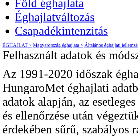
Föld éghajlata
Éghajlatváltozás
Csapadékintenzitás
ÉGHAJLAT >
Magyarország éghajlata >
Általános éghajlati jellemzé
Felhasznált adatok és móds
Az 1991-2020 időszak éghaj
HungaroMet éghajlati adatb
adatok alapján, az esetlege
és ellenőrzése után végeztük
érdekében sűrű, szabályos r