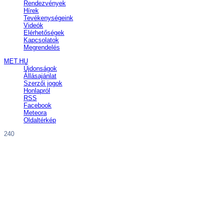
Rendezvények
Hírek
Tevékenységeink
Videók
Elérhetőségek
Kapcsolatok
Megrendelés
MET.HU
Újdonságok
Állásajánlat
Szerzői jogok
Honlapról
RSS
Facebook
Meteora
Oldaltérkép
240