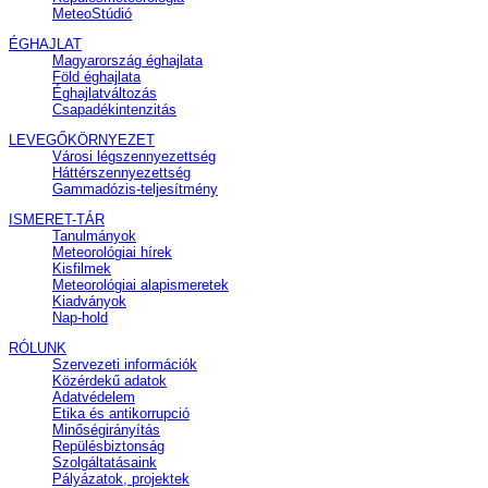
MeteoStúdió
ÉGHAJLAT
Magyarország éghajlata
Föld éghajlata
Éghajlatváltozás
Csapadékintenzitás
LEVEGŐKÖRNYEZET
Városi légszennyezettség
Háttérszennyezettség
Gammadózis-teljesítmény
ISMERET-TÁR
Tanulmányok
Meteorológiai hírek
Kisfilmek
Meteorológiai alapismeretek
Kiadványok
Nap-hold
RÓLUNK
Szervezeti információk
Közérdekű adatok
Adatvédelem
Etika és antikorrupció
Minőségirányítás
Repülésbiztonság
Szolgáltatásaink
Pályázatok, projektek