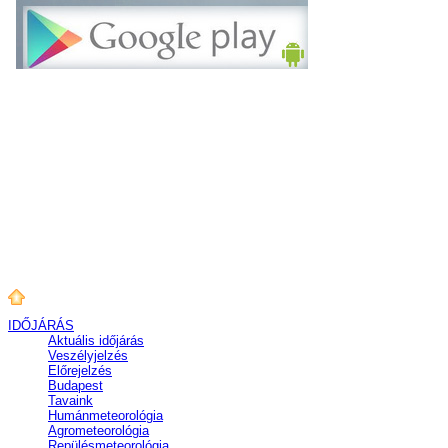
IDŐJÁRÁS
Aktuális
időjárás
Veszélyjelzés
Előrejelzés
Budapest
Tavaink
Humánmeteorológia
Agrometeorológia
Repülésmeteorológia