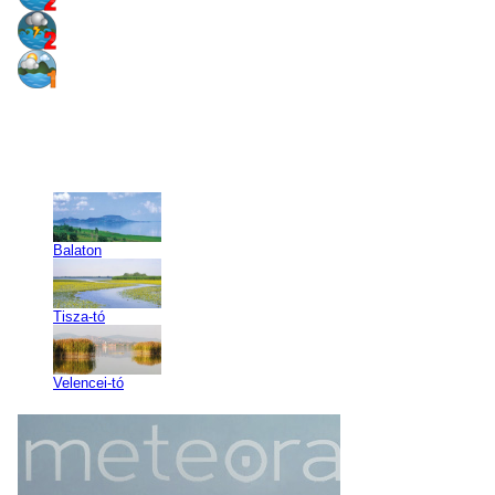
Balaton
Tisza-tó
Velencei-tó