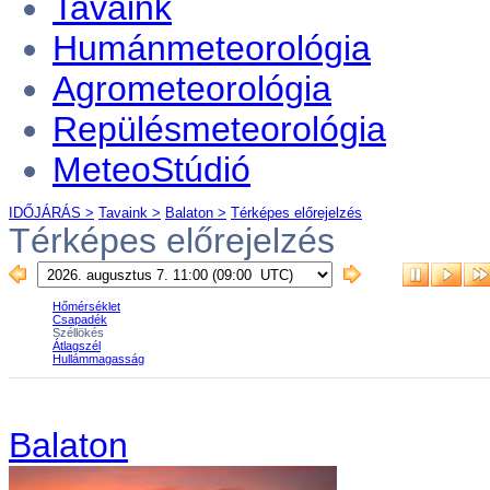
Tavaink
Humánmeteorológia
Agrometeorológia
Repülésmeteorológia
MeteoStúdió
IDŐJÁRÁS >
Tavaink >
Balaton >
Térképes előrejelzés
Térképes előrejelzés
Balaton