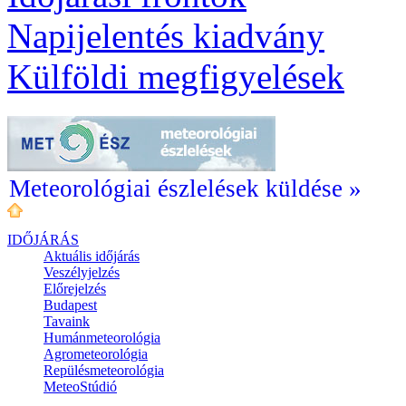
Napijelentés kiadvány
Külföldi megfigyelések
Meteorológiai észlelések küldése »
IDŐJÁRÁS
Aktuális
időjárás
Veszélyjelzés
Előrejelzés
Budapest
Tavaink
Humánmeteorológia
Agrometeorológia
Repülésmeteorológia
MeteoStúdió