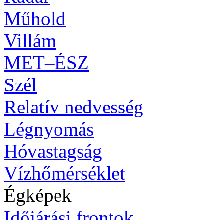
Műhold
Villám
MET–ÉSZ
Szél
Relatív nedvesség
Légnyomás
Hóvastagság
Vízhőmérséklet
Égképek
Időjárási frontok