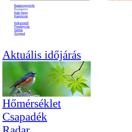
Aktuális
időjárás
Hőmérséklet
Csapadék
Radar