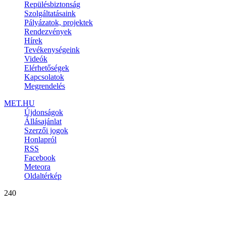
Repülésbiztonság
Szolgáltatásaink
Pályázatok, projektek
Rendezvények
Hírek
Tevékenységeink
Videók
Elérhetőségek
Kapcsolatok
Megrendelés
MET.HU
Újdonságok
Állásajánlat
Szerzői jogok
Honlapról
RSS
Facebook
Meteora
Oldaltérkép
240