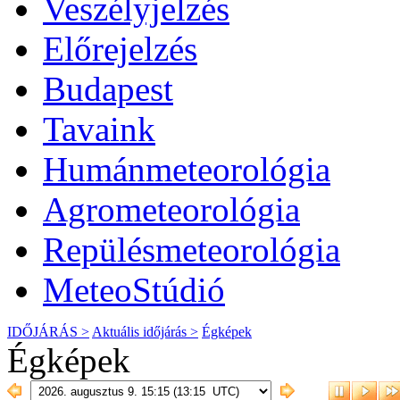
Veszélyjelzés
Előrejelzés
Budapest
Tavaink
Humánmeteorológia
Agrometeorológia
Repülésmeteorológia
MeteoStúdió
IDŐJÁRÁS >
Aktuális
időjárás
>
Égképek
Égképek