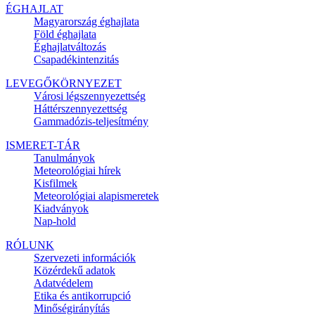
ÉGHAJLAT
Magyarország éghajlata
Föld éghajlata
Éghajlatváltozás
Csapadékintenzitás
LEVEGŐKÖRNYEZET
Városi légszennyezettség
Háttérszennyezettség
Gammadózis-teljesítmény
ISMERET-TÁR
Tanulmányok
Meteorológiai hírek
Kisfilmek
Meteorológiai alapismeretek
Kiadványok
Nap-hold
RÓLUNK
Szervezeti információk
Közérdekű adatok
Adatvédelem
Etika és antikorrupció
Minőségirányítás