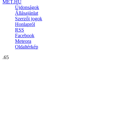
MET.HU
Újdonságok
Állásajánlat
Szerzői jogok
Honlapról
RSS
Facebook
Meteora
Oldaltérkép
.65