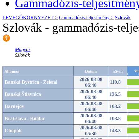
Gammadózis-teljesítmén
LEVEGŐKÖRNYEZET >
Gammadózis-teljesítmény >
Szlovák
Szlovák -
gammadózis-telje
Magyar
Szlovák
Állomás
Dátum
nSv/h
2026-08-08
Banská Bystrica - Zelená
110.8
06:40
2026-08-08
Banská Štiavnica
136.5
06:40
2026-08-08
Bardejov
103.2
06:40
2026-08-08
Bratislava - Koliba
103.8
06:40
2026-08-08
Chopok
148.3
05:30