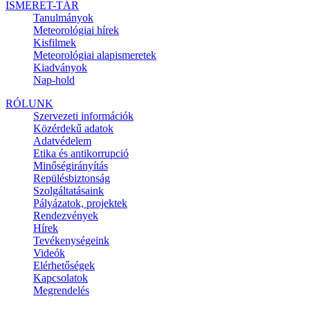
ISMERET-TÁR
Tanulmányok
Meteorológiai hírek
Kisfilmek
Meteorológiai alapismeretek
Kiadványok
Nap-hold
RÓLUNK
Szervezeti információk
Közérdekű adatok
Adatvédelem
Etika és antikorrupció
Minőségirányítás
Repülésbiztonság
Szolgáltatásaink
Pályázatok, projektek
Rendezvények
Hírek
Tevékenységeink
Videók
Elérhetőségek
Kapcsolatok
Megrendelés