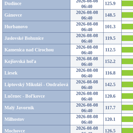
2026-08-08
Dudince
125.9
06:40
2026-08-08
Gánovce
148.5
06:40
2026-08-08
Hurbanovo
101.3
06:40
2026-08-08
Jaslovské Bohunice
119.5
06:40
2026-08-08
Kamenica nad Cirochou
112.5
06:40
2026-08-08
Kojšovská hoľa
152.2
06:40
2026-08-08
Liesek
116.8
06:40
2026-08-08
Liptovský Mikuláš - Ondrašová
142.5
06:40
2026-08-08
Lučenec - Boľkovce
120.6
06:40
2026-08-08
Malý Javorník
117.7
06:40
2026-08-08
Milhostov
120.1
06:40
2026-08-08
Mochovce
126.5