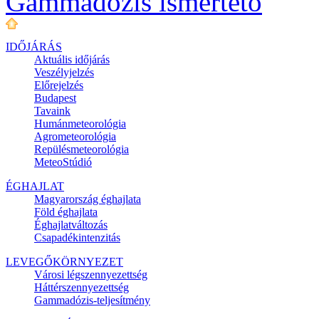
Gammadózis ismertető
IDŐJÁRÁS
Aktuális
időjárás
Veszélyjelzés
Előrejelzés
Budapest
Tavaink
Humánmeteorológia
Agrometeorológia
Repülésmeteorológia
MeteoStúdió
ÉGHAJLAT
Magyarország éghajlata
Föld éghajlata
Éghajlatváltozás
Csapadékintenzitás
LEVEGŐKÖRNYEZET
Városi légszennyezettség
Háttérszennyezettség
Gammadózis-teljesítmény