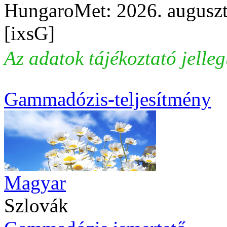
HungaroMet: 2026. auguszt
[ixsG]
Az adatok tájékoztató jelle
Gammadózis-teljesítmény
Magyar
Szlovák