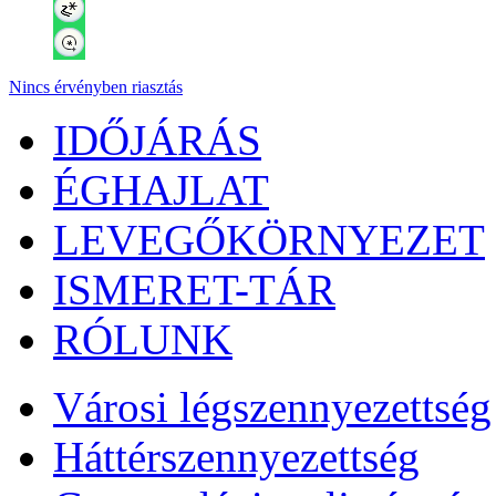
Nincs érvényben riasztás
IDŐJÁRÁS
ÉGHAJLAT
LEVEGŐKÖRNYEZET
ISMERET-TÁR
RÓLUNK
Városi légszennyezettség
Háttérszennyezettség