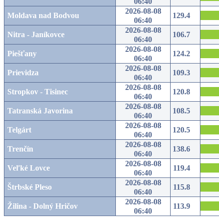
06:40
2026-08-08
Moldava nad Bodvou
129.4
06:40
2026-08-08
Nitra - Janíkovce
106.7
06:40
2026-08-08
Piešťany
124.2
06:40
2026-08-08
Prievidza
109.3
06:40
2026-08-08
Stropkov - Tisinec
120.8
06:40
2026-08-08
Tatranská Javorina
108.5
06:40
2026-08-08
Telgárt
120.5
06:40
2026-08-08
Trenčín
138.6
06:40
2026-08-08
Veľké Lovce
119.4
06:40
2026-08-08
Štrbské Pleso
115.8
06:40
2026-08-08
Žilina - Dolný Hričov
113.9
06:40