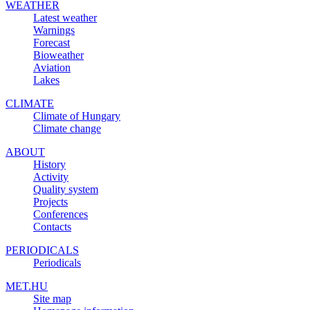
WEATHER
Latest weather
Warnings
Forecast
Bioweather
Aviation
Lakes
CLIMATE
Climate of Hungary
Climate change
ABOUT
History
Activity
Quality system
Projects
Conferences
Contacts
PERIODICALS
Periodicals
MET.HU
Site map