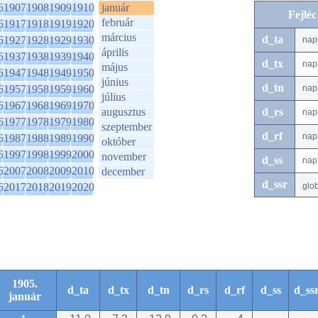
6
1907
1908
1909
1910
január
Fejlé
február
6
1917
1918
1919
1920
március
d_ta
6
1927
1928
1929
1930
nap
április
6
1937
1938
1939
1940
d_tx
nap
május
6
1947
1948
1949
1950
június
d_tn
6
1957
1958
1959
1960
nap
július
6
1967
1968
1969
1970
augusztus
d_rs
nap
6
1977
1978
1979
1980
szeptember
d_rf
nap
6
1987
1988
1989
1990
október
6
1997
1998
1999
2000
november
d_ss
nap
6
2007
2008
2009
2010
december
d_ssr
6
2017
2018
2019
2020
glo
1905.
d_ta
d_tx
d_tn
d_rs
d_rf
d_ss
d_ss
január