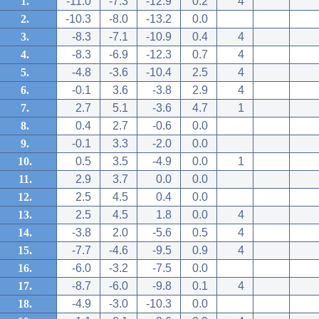
1.
-11.0
-7.3
-12.9
0.2
4
2.
-10.3
-8.0
-13.2
0.0
3.
-8.3
-7.1
-10.9
0.4
4
4.
-8.3
-6.9
-12.3
0.7
4
5.
-4.8
-3.6
-10.4
2.5
4
6.
-0.1
3.6
-3.8
2.9
4
7.
2.7
5.1
-3.6
4.7
1
8.
0.4
2.7
-0.6
0.0
9.
-0.1
3.3
-2.0
0.0
10.
0.5
3.5
-4.9
0.0
1
11.
2.9
3.7
0.0
0.0
12.
2.5
4.5
0.4
0.0
13.
2.5
4.5
1.8
0.0
4
14.
-3.8
2.0
-5.6
0.5
4
15.
-7.7
-4.6
-9.5
0.9
4
16.
-6.0
-3.2
-7.5
0.0
17.
-8.7
-6.0
-9.8
0.1
4
18.
-4.9
-3.0
-10.3
0.0