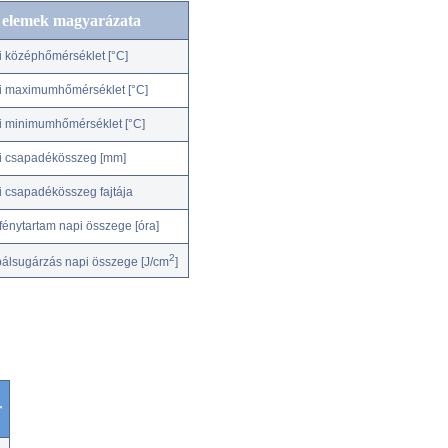
c elemek magyarázata
i középhőmérséklet [°C]
i maximumhőmérséklet [°C]
i minimumhőmérséklet [°C]
i csapadékösszeg [mm]
i csapadékösszeg fajtája
fénytartam napi összege [óra]
2
bálsugárzás napi összege [J/cm
]
r