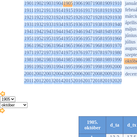
1901
1902
1903
1904
1905
1906
1907
1908
1909
1910
január
februá
1911
1912
1913
1914
1915
1916
1917
1918
1919
1920
márci
1921
1922
1923
1924
1925
1926
1927
1928
1929
1930
április
1931
1932
1933
1934
1935
1936
1937
1938
1939
1940
május
1941
1942
1943
1944
1945
1946
1947
1948
1949
1950
június
1951
1952
1953
1954
1955
1956
1957
1958
1959
1960
július
1961
1962
1963
1964
1965
1966
1967
1968
1969
1970
augus
1971
1972
1973
1974
1975
1976
1977
1978
1979
1980
szept
1981
1982
1983
1984
1985
1986
1987
1988
1989
1990
októb
1991
1992
1993
1994
1995
1996
1997
1998
1999
2000
novem
2001
2002
2003
2004
2005
2006
2007
2008
2009
2010
decem
2011
2012
2013
2014
2015
2016
2017
2018
2019
2020
1905.
d_ta
d_tx
október