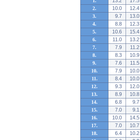
1.
13.2
17.5
2.
10.0
12.4
3.
9.7
13.0
4.
8.8
12.3
5.
10.6
15.4
6.
11.0
13.2
7.
7.9
11.2
8.
8.3
10.9
9.
7.6
11.5
10.
7.9
10.0
11.
8.4
10.0
12.
9.3
12.0
13.
8.9
10.8
14.
6.8
9.7
15.
7.0
9.1
16.
10.0
14.5
17.
7.0
10.7
18.
6.4
10.2