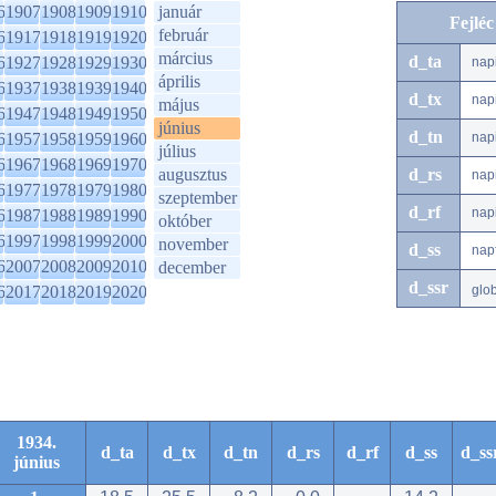
6
1907
1908
1909
1910
január
Fejlé
február
6
1917
1918
1919
1920
március
d_ta
6
1927
1928
1929
1930
nap
április
6
1937
1938
1939
1940
d_tx
nap
május
6
1947
1948
1949
1950
június
d_tn
6
1957
1958
1959
1960
nap
július
6
1967
1968
1969
1970
augusztus
d_rs
nap
6
1977
1978
1979
1980
szeptember
d_rf
nap
6
1987
1988
1989
1990
október
6
1997
1998
1999
2000
november
d_ss
nap
6
2007
2008
2009
2010
december
d_ssr
6
2017
2018
2019
2020
glo
1934.
d_ta
d_tx
d_tn
d_rs
d_rf
d_ss
d_ss
június