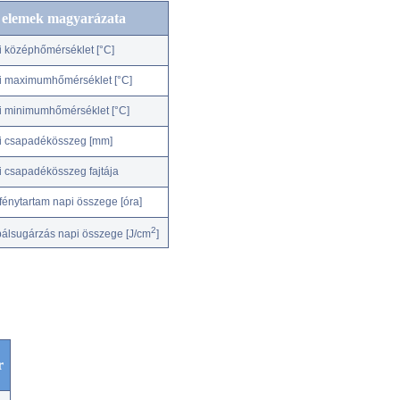
c elemek magyarázata
i középhőmérséklet [°C]
i maximumhőmérséklet [°C]
i minimumhőmérséklet [°C]
i csapadékösszeg [mm]
i csapadékösszeg fajtája
fénytartam napi összege [óra]
2
bálsugárzás napi összege [J/cm
]
r