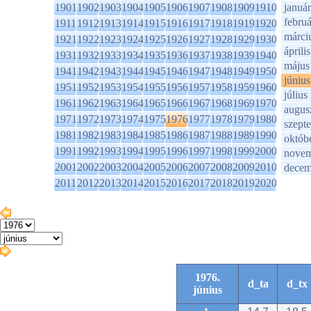
1901
1902
1903
1904
1905
1906
1907
1908
1909
1910
január
februá
1911
1912
1913
1914
1915
1916
1917
1918
1919
1920
márci
1921
1922
1923
1924
1925
1926
1927
1928
1929
1930
április
1931
1932
1933
1934
1935
1936
1937
1938
1939
1940
május
1941
1942
1943
1944
1945
1946
1947
1948
1949
1950
június
1951
1952
1953
1954
1955
1956
1957
1958
1959
1960
július
1961
1962
1963
1964
1965
1966
1967
1968
1969
1970
augus
1971
1972
1973
1974
1975
1976
1977
1978
1979
1980
szept
1981
1982
1983
1984
1985
1986
1987
1988
1989
1990
októb
1991
1992
1993
1994
1995
1996
1997
1998
1999
2000
novem
2001
2002
2003
2004
2005
2006
2007
2008
2009
2010
decem
2011
2012
2013
2014
2015
2016
2017
2018
2019
2020
1976.
d_ta
d_tx
június