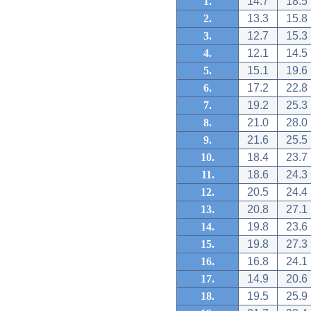
1.
14.7
18.5
2.
13.3
15.8
3.
12.7
15.3
4.
12.1
14.5
5.
15.1
19.6
6.
17.2
22.8
7.
19.2
25.3
8.
21.0
28.0
9.
21.6
25.5
10.
18.4
23.7
11.
18.6
24.3
12.
20.5
24.4
13.
20.8
27.1
14.
19.8
23.6
15.
19.8
27.3
16.
16.8
24.1
17.
14.9
20.6
18.
19.5
25.9