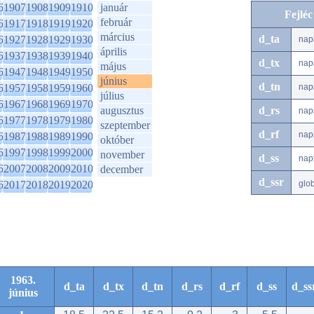
6
1907
1908
1909
1910
január
Fejlé
február
6
1917
1918
1919
1920
március
d_ta
6
1927
1928
1929
1930
nap
április
6
1937
1938
1939
1940
d_tx
nap
május
6
1947
1948
1949
1950
június
d_tn
6
1957
1958
1959
1960
nap
július
6
1967
1968
1969
1970
augusztus
d_rs
nap
6
1977
1978
1979
1980
szeptember
d_rf
nap
6
1987
1988
1989
1990
október
6
1997
1998
1999
2000
november
d_ss
nap
6
2007
2008
2009
2010
december
d_ssr
6
2017
2018
2019
2020
glo
1963.
d_ta
d_tx
d_tn
d_rs
d_rf
d_ss
d_ss
június