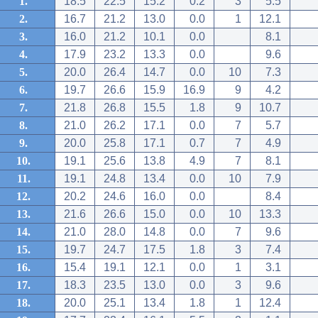
1.
18.5
22.5
15.2
0.2
3
5.5
2.
16.7
21.2
13.0
0.0
1
12.1
3.
16.0
21.2
10.1
0.0
8.1
4.
17.9
23.2
13.3
0.0
9.6
5.
20.0
26.4
14.7
0.0
10
7.3
6.
19.7
26.6
15.9
16.9
9
4.2
7.
21.8
26.8
15.5
1.8
9
10.7
8.
21.0
26.2
17.1
0.0
7
5.7
9.
20.0
25.8
17.1
0.7
7
4.9
10.
19.1
25.6
13.8
4.9
7
8.1
11.
19.1
24.8
13.4
0.0
10
7.9
12.
20.2
24.6
16.0
0.0
8.4
13.
21.6
26.6
15.0
0.0
10
13.3
14.
21.0
28.0
14.8
0.0
7
9.6
15.
19.7
24.7
17.5
1.8
3
7.4
16.
15.4
19.1
12.1
0.0
1
3.1
17.
18.3
23.5
13.0
0.0
3
9.6
18.
20.0
25.1
13.4
1.8
1
12.4