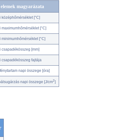
c elemek magyarázata
i középhőmérséklet [°C]
i maximumhőmérséklet [°C]
i minimumhőmérséklet [°C]
i csapadékösszeg [mm]
i csapadékösszeg fajtája
fénytartam napi összege [óra]
2
bálsugárzás napi összege [J/cm
]
r