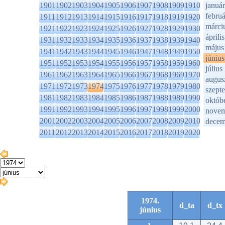
1901
1902
1903
1904
1905
1906
1907
1908
1909
1910
január
februá
1911
1912
1913
1914
1915
1916
1917
1918
1919
1920
márci
1921
1922
1923
1924
1925
1926
1927
1928
1929
1930
április
1931
1932
1933
1934
1935
1936
1937
1938
1939
1940
május
1941
1942
1943
1944
1945
1946
1947
1948
1949
1950
június
1951
1952
1953
1954
1955
1956
1957
1958
1959
1960
július
1961
1962
1963
1964
1965
1966
1967
1968
1969
1970
augus
1971
1972
1973
1974
1975
1976
1977
1978
1979
1980
szept
1981
1982
1983
1984
1985
1986
1987
1988
1989
1990
októb
1991
1992
1993
1994
1995
1996
1997
1998
1999
2000
novem
2001
2002
2003
2004
2005
2006
2007
2008
2009
2010
decem
2011
2012
2013
2014
2015
2016
2017
2018
2019
2020
1974.
d_ta
d_tx
június