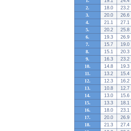
1.
19.1
24.4
2.
18.0
23.2
3.
20.0
26.6
4.
21.1
27.1
5.
20.2
25.8
6.
19.3
26.9
7.
15.7
19.0
8.
15.1
20.3
9.
16.3
23.2
10.
14.8
19.3
11.
13.2
15.4
12.
12.3
16.2
13.
10.8
12.7
14.
13.0
15.6
15.
13.3
18.1
16.
18.0
23.1
17.
20.0
26.9
18.
21.3
27.4