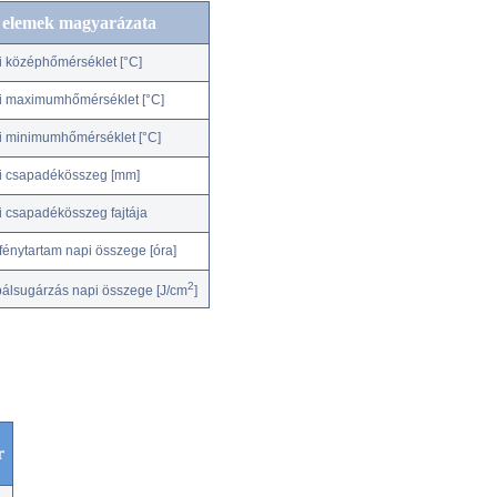
c elemek magyarázata
i középhőmérséklet [°C]
i maximumhőmérséklet [°C]
i minimumhőmérséklet [°C]
i csapadékösszeg [mm]
i csapadékösszeg fajtája
fénytartam napi összege [óra]
2
bálsugárzás napi összege [J/cm
]
r