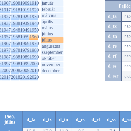
6
1907
1908
1909
1910
január
Fejlé
február
6
1917
1918
1919
1920
március
d_ta
6
1927
1928
1929
1930
nap
április
6
1937
1938
1939
1940
d_tx
nap
május
6
1947
1948
1949
1950
június
d_tn
6
1957
1958
1959
1960
nap
július
6
1967
1968
1969
1970
augusztus
d_rs
nap
6
1977
1978
1979
1980
szeptember
d_rf
nap
6
1987
1988
1989
1990
október
6
1997
1998
1999
2000
november
d_ss
nap
6
2007
2008
2009
2010
december
d_ssr
6
2017
2018
2019
2020
glo
1960.
d_ta
d_tx
d_tn
d_rs
d_rf
d_ss
d_ss
július