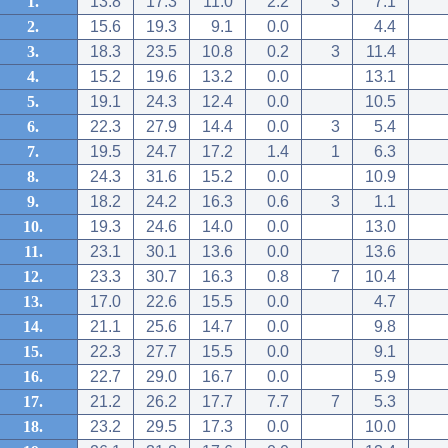
1.
13.8
17.3
11.0
2.2
3
7.1
2.
15.6
19.3
9.1
0.0
4.4
3.
18.3
23.5
10.8
0.2
3
11.4
4.
15.2
19.6
13.2
0.0
13.1
5.
19.1
24.3
12.4
0.0
10.5
6.
22.3
27.9
14.4
0.0
3
5.4
7.
19.5
24.7
17.2
1.4
1
6.3
8.
24.3
31.6
15.2
0.0
10.9
9.
18.2
24.2
16.3
0.6
3
1.1
10.
19.3
24.6
14.0
0.0
13.0
11.
23.1
30.1
13.6
0.0
13.6
12.
23.3
30.7
16.3
0.8
7
10.4
13.
17.0
22.6
15.5
0.0
4.7
14.
21.1
25.6
14.7
0.0
9.8
15.
22.3
27.7
15.5
0.0
9.1
16.
22.7
29.0
16.7
0.0
5.9
17.
21.2
26.2
17.7
7.7
7
5.3
18.
23.2
29.5
17.3
0.0
10.0