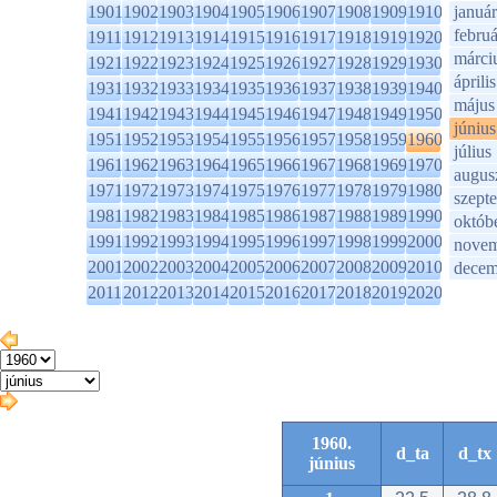
1901
1902
1903
1904
1905
1906
1907
1908
1909
1910
január
februá
1911
1912
1913
1914
1915
1916
1917
1918
1919
1920
márci
1921
1922
1923
1924
1925
1926
1927
1928
1929
1930
április
1931
1932
1933
1934
1935
1936
1937
1938
1939
1940
május
1941
1942
1943
1944
1945
1946
1947
1948
1949
1950
június
1951
1952
1953
1954
1955
1956
1957
1958
1959
1960
július
1961
1962
1963
1964
1965
1966
1967
1968
1969
1970
augus
1971
1972
1973
1974
1975
1976
1977
1978
1979
1980
szept
1981
1982
1983
1984
1985
1986
1987
1988
1989
1990
októb
1991
1992
1993
1994
1995
1996
1997
1998
1999
2000
novem
2001
2002
2003
2004
2005
2006
2007
2008
2009
2010
decem
2011
2012
2013
2014
2015
2016
2017
2018
2019
2020
1960.
d_ta
d_tx
június