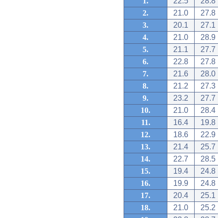
1.
22.5
28.8
2.
21.0
27.8
3.
20.1
27.1
4.
21.0
28.9
5.
21.1
27.7
6.
22.8
27.8
7.
21.6
28.0
8.
21.2
27.3
9.
23.2
27.7
10.
21.0
28.4
11.
16.4
19.8
12.
18.6
22.9
13.
21.4
25.7
14.
22.7
28.5
15.
19.4
24.8
16.
19.9
24.8
17.
20.4
25.1
18.
21.0
25.2