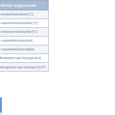
c elemek magyarázata
i középhőmérséklet [°C]
i maximumhőmérséklet [°C]
i minimumhőmérséklet [°C]
i csapadékösszeg [mm]
i csapadékösszeg fajtája
fénytartam napi összege [óra]
2
bálsugárzás napi összege [J/cm
]