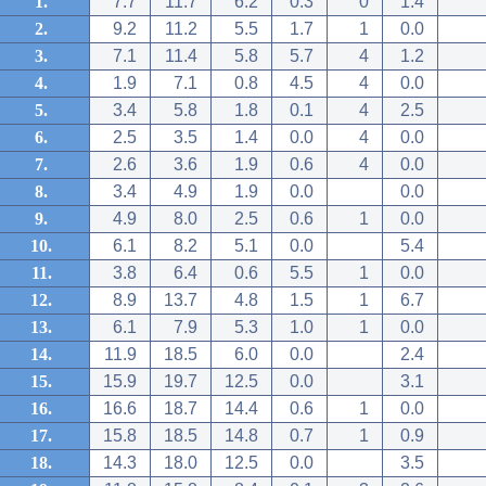
1.
7.7
11.7
6.2
0.3
0
1.4
2.
9.2
11.2
5.5
1.7
1
0.0
3.
7.1
11.4
5.8
5.7
4
1.2
4.
1.9
7.1
0.8
4.5
4
0.0
5.
3.4
5.8
1.8
0.1
4
2.5
6.
2.5
3.5
1.4
0.0
4
0.0
7.
2.6
3.6
1.9
0.6
4
0.0
8.
3.4
4.9
1.9
0.0
0.0
9.
4.9
8.0
2.5
0.6
1
0.0
10.
6.1
8.2
5.1
0.0
5.4
11.
3.8
6.4
0.6
5.5
1
0.0
12.
8.9
13.7
4.8
1.5
1
6.7
13.
6.1
7.9
5.3
1.0
1
0.0
14.
11.9
18.5
6.0
0.0
2.4
15.
15.9
19.7
12.5
0.0
3.1
16.
16.6
18.7
14.4
0.6
1
0.0
17.
15.8
18.5
14.8
0.7
1
0.9
18.
14.3
18.0
12.5
0.0
3.5