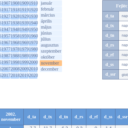
6
1907
1908
1909
1910
január
Fejlé
február
6
1917
1918
1919
1920
március
d_ta
6
1927
1928
1929
1930
nap
április
6
1937
1938
1939
1940
d_tx
nap
május
6
1947
1948
1949
1950
június
d_tn
6
1957
1958
1959
1960
nap
július
6
1967
1968
1969
1970
augusztus
d_rs
nap
6
1977
1978
1979
1980
szeptember
d_rf
nap
6
1987
1988
1989
1990
október
6
1997
1998
1999
2000
november
d_ss
nap
6
2007
2008
2009
2010
december
d_ssr
6
2017
2018
2019
2020
glo
2002.
d_ta
d_tx
d_tn
d_rs
d_rf
d_ss
d_ssr
november