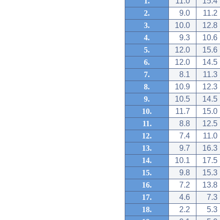
1.
11.0
15.4
2.
9.0
11.2
3.
10.0
12.8
4.
9.3
10.6
5.
12.0
15.6
6.
12.0
14.5
7.
8.1
11.3
8.
10.9
12.3
9.
10.5
14.5
10.
11.7
15.0
11.
8.8
12.5
12.
7.4
11.0
13.
9.7
16.3
14.
10.1
17.5
15.
9.8
15.3
16.
7.2
13.8
17.
4.6
7.3
18.
2.2
5.3