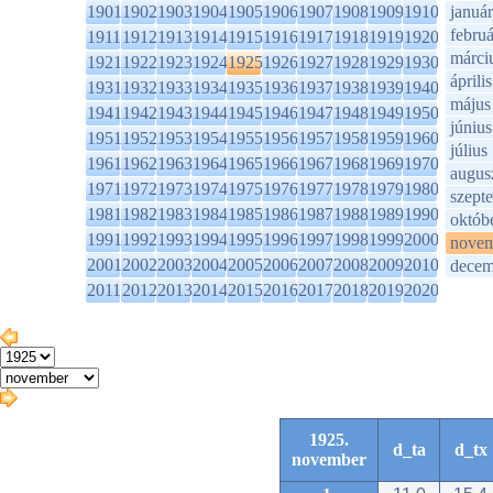
1901
1902
1903
1904
1905
1906
1907
1908
1909
1910
január
februá
1911
1912
1913
1914
1915
1916
1917
1918
1919
1920
márci
1921
1922
1923
1924
1925
1926
1927
1928
1929
1930
április
1931
1932
1933
1934
1935
1936
1937
1938
1939
1940
május
1941
1942
1943
1944
1945
1946
1947
1948
1949
1950
június
1951
1952
1953
1954
1955
1956
1957
1958
1959
1960
július
1961
1962
1963
1964
1965
1966
1967
1968
1969
1970
augus
1971
1972
1973
1974
1975
1976
1977
1978
1979
1980
szept
1981
1982
1983
1984
1985
1986
1987
1988
1989
1990
októb
1991
1992
1993
1994
1995
1996
1997
1998
1999
2000
novem
2001
2002
2003
2004
2005
2006
2007
2008
2009
2010
decem
2011
2012
2013
2014
2015
2016
2017
2018
2019
2020
1925.
d_ta
d_tx
november