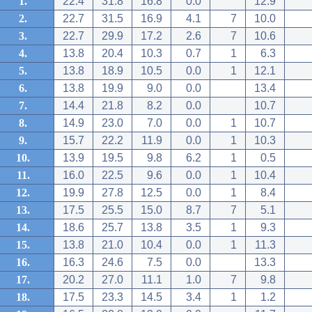
1.
22.4
31.8
16.8
0.0
12.9
2.
22.7
31.5
16.9
4.1
7
10.0
3.
22.7
29.9
17.2
2.6
7
10.6
4.
13.8
20.4
10.3
0.7
1
6.3
5.
13.8
18.9
10.5
0.0
1
12.1
6.
13.8
19.9
9.0
0.0
13.4
7.
14.4
21.8
8.2
0.0
10.7
8.
14.9
23.0
7.0
0.0
1
10.7
9.
15.7
22.2
11.9
0.0
1
10.3
10.
13.9
19.5
9.8
6.2
1
0.5
11.
16.0
22.5
9.6
0.0
1
10.4
12.
19.9
27.8
12.5
0.0
1
8.4
13.
17.5
25.5
15.0
8.7
7
5.1
14.
18.6
25.7
13.8
3.5
1
9.3
15.
13.8
21.0
10.4
0.0
1
11.3
16.
16.3
24.6
7.5
0.0
13.3
17.
20.2
27.0
11.1
1.0
7
9.8
18.
17.5
23.3
14.5
3.4
1
1.2