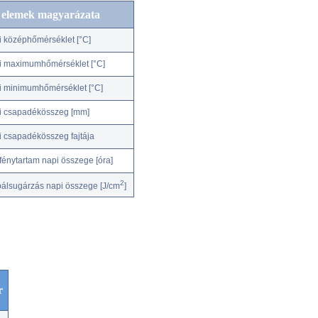
c elemek magyarázata
i középhőmérséklet [°C]
i maximumhőmérséklet [°C]
i minimumhőmérséklet [°C]
i csapadékösszeg [mm]
i csapadékösszeg fajtája
fénytartam napi összege [óra]
2
bálsugárzás napi összege [J/cm
]
r