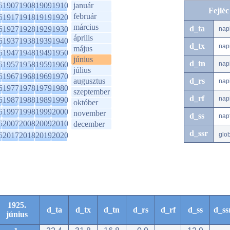
6
1907
1908
1909
1910
január
Fejlé
február
6
1917
1918
1919
1920
március
d_ta
6
1927
1928
1929
1930
nap
április
6
1937
1938
1939
1940
d_tx
nap
május
6
1947
1948
1949
1950
június
d_tn
6
1957
1958
1959
1960
nap
július
6
1967
1968
1969
1970
augusztus
d_rs
nap
6
1977
1978
1979
1980
szeptember
d_rf
nap
6
1987
1988
1989
1990
október
6
1997
1998
1999
2000
november
d_ss
nap
6
2007
2008
2009
2010
december
d_ssr
6
2017
2018
2019
2020
glo
1925.
d_ta
d_tx
d_tn
d_rs
d_rf
d_ss
d_ss
június