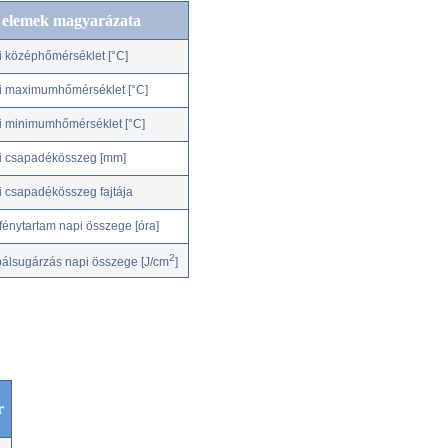
c elemek magyarázata
i középhőmérséklet [°C]
i maximumhőmérséklet [°C]
i minimumhőmérséklet [°C]
i csapadékösszeg [mm]
i csapadékösszeg fajtája
fénytartam napi összege [óra]
2
bálsugárzás napi összege [J/cm
]
r