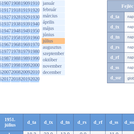
6
1907
1908
1909
1910
január
Fejlé
február
6
1917
1918
1919
1920
március
d_ta
6
1927
1928
1929
1930
nap
április
6
1937
1938
1939
1940
d_tx
nap
május
6
1947
1948
1949
1950
június
d_tn
6
1957
1958
1959
1960
nap
július
6
1967
1968
1969
1970
augusztus
d_rs
nap
6
1977
1978
1979
1980
szeptember
d_rf
nap
6
1987
1988
1989
1990
október
6
1997
1998
1999
2000
november
d_ss
nap
6
2007
2008
2009
2010
december
d_ssr
6
2017
2018
2019
2020
glo
1951.
d_ta
d_tx
d_tn
d_rs
d_rf
d_ss
d_ss
július