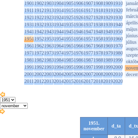
1901
1902
1903
1904
1905
1906
1907
1908
1909
1910
január
februá
1911
1912
1913
1914
1915
1916
1917
1918
1919
1920
márci
1921
1922
1923
1924
1925
1926
1927
1928
1929
1930
április
1931
1932
1933
1934
1935
1936
1937
1938
1939
1940
május
1941
1942
1943
1944
1945
1946
1947
1948
1949
1950
június
1951
1952
1953
1954
1955
1956
1957
1958
1959
1960
július
1961
1962
1963
1964
1965
1966
1967
1968
1969
1970
augus
1971
1972
1973
1974
1975
1976
1977
1978
1979
1980
szept
1981
1982
1983
1984
1985
1986
1987
1988
1989
1990
októb
1991
1992
1993
1994
1995
1996
1997
1998
1999
2000
novem
2001
2002
2003
2004
2005
2006
2007
2008
2009
2010
decem
2011
2012
2013
2014
2015
2016
2017
2018
2019
2020
1951.
d_ta
d_tx
november