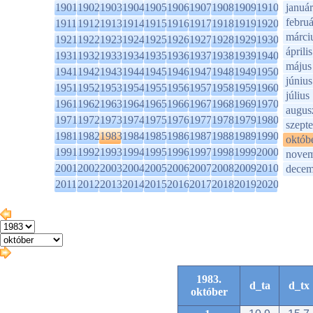
1901
1902
1903
1904
1905
1906
1907
1908
1909
1910
január
februá
1911
1912
1913
1914
1915
1916
1917
1918
1919
1920
márci
1921
1922
1923
1924
1925
1926
1927
1928
1929
1930
április
1931
1932
1933
1934
1935
1936
1937
1938
1939
1940
május
1941
1942
1943
1944
1945
1946
1947
1948
1949
1950
június
1951
1952
1953
1954
1955
1956
1957
1958
1959
1960
július
1961
1962
1963
1964
1965
1966
1967
1968
1969
1970
augus
1971
1972
1973
1974
1975
1976
1977
1978
1979
1980
szept
1981
1982
1983
1984
1985
1986
1987
1988
1989
1990
októb
1991
1992
1993
1994
1995
1996
1997
1998
1999
2000
novem
2001
2002
2003
2004
2005
2006
2007
2008
2009
2010
decem
2011
2012
2013
2014
2015
2016
2017
2018
2019
2020
1983.
d_ta
d_tx
október