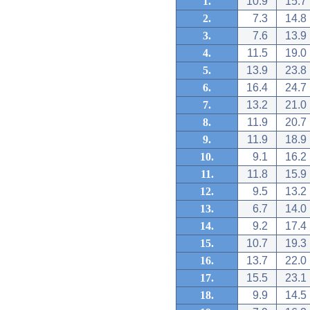
1.
10.9
15.7
2.
7.3
14.8
3.
7.6
13.9
4.
11.5
19.0
5.
13.9
23.8
6.
16.4
24.7
7.
13.2
21.0
8.
11.9
20.7
9.
11.9
18.9
10.
9.1
16.2
11.
11.8
15.9
12.
9.5
13.2
13.
6.7
14.0
14.
9.2
17.4
15.
10.7
19.3
16.
13.7
22.0
17.
15.5
23.1
18.
9.9
14.5