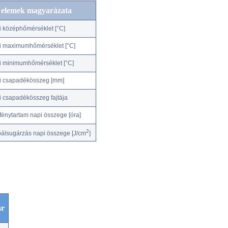
c elemek magyarázata
i középhőmérséklet [°C]
i maximumhőmérséklet [°C]
i minimumhőmérséklet [°C]
i csapadékösszeg [mm]
i csapadékösszeg fajtája
fénytartam napi összege [óra]
2
bálsugárzás napi összege [J/cm
]
sr