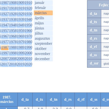
6
1907
1908
1909
1910
január
Fejlé
február
6
1917
1918
1919
1920
március
d_ta
6
1927
1928
1929
1930
nap
április
6
1937
1938
1939
1940
d_tx
nap
május
6
1947
1948
1949
1950
június
d_tn
6
1957
1958
1959
1960
nap
július
6
1967
1968
1969
1970
augusztus
d_rs
nap
6
1977
1978
1979
1980
szeptember
d_rf
nap
6
1987
1988
1989
1990
október
6
1997
1998
1999
2000
november
d_ss
nap
6
2007
2008
2009
2010
december
d_ssr
6
2017
2018
2019
2020
glo
1987.
d_ta
d_tx
d_tn
d_rs
d_rf
d_ss
d_s
március