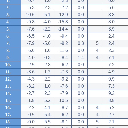
1.
-0.7
1.0
-2.3
0.0
6.0
2.
-5.3
-2.3
-7.2
0.0
5.6
3.
-10.6
-5.1
-12.9
0.0
3.8
4.
-9.8
-4.0
-15.8
0.0
8.0
5.
-7.6
-2.2
-14.4
0.0
6.9
6.
-6.5
-4.0
-9.4
0.0
2.4
7.
-7.9
-5.6
-9.2
0.3
5
2.4
8.
-6.6
-1.6
-11.6
0.0
4
2.3
9.
-4.0
0.3
-8.4
1.4
4
7.1
10.
-2.5
2.3
-6.2
0.0
7.2
11.
-3.6
1.2
-7.3
0.0
4.9
12.
-4.3
2.2
-9.2
0.0
9.9
13.
-3.2
1.0
-7.6
0.0
7.3
14.
-2.7
2.3
-7.9
0.0
9.2
15.
-1.8
5.2
-10.5
0.0
8.8
16.
-2.2
4.1
-8.7
0.0
4
5.2
17.
-0.5
5.4
-6.2
0.0
4
2.7
18.
-0.0
5.5
-8.1
0.0
5
2.1