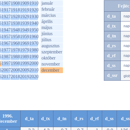
6
1907
1908
1909
1910
január
Fejlé
február
6
1917
1918
1919
1920
március
d_ta
6
1927
1928
1929
1930
nap
április
6
1937
1938
1939
1940
d_tx
nap
május
6
1947
1948
1949
1950
június
d_tn
6
1957
1958
1959
1960
nap
július
6
1967
1968
1969
1970
augusztus
d_rs
nap
6
1977
1978
1979
1980
szeptember
d_rf
nap
6
1987
1988
1989
1990
október
6
1997
1998
1999
2000
november
d_ss
nap
6
2007
2008
2009
2010
december
d_ssr
6
2017
2018
2019
2020
glo
1996.
d_ta
d_tx
d_tn
d_rs
d_rf
d_ss
d_ss
december