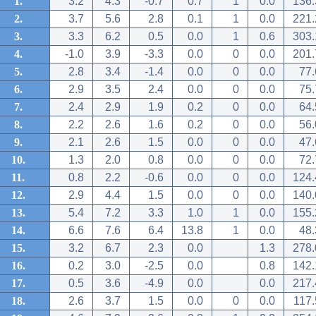
1.
3.2
4.3
-0.7
0.7
1
0.0
136.
2.
3.7
5.6
2.8
0.1
1
0.0
221.
3.
3.3
6.2
0.5
0.0
1
0.6
303.
4.
-1.0
3.9
-3.3
0.0
0
0.0
201.
5.
2.8
3.4
-1.4
0.0
0
0.0
77.
6.
2.9
3.5
2.4
0.0
0
0.0
75.
7.
2.4
2.9
1.9
0.2
0
0.0
64.
8.
2.2
2.6
1.6
0.2
0
0.0
56.
9.
2.1
2.6
1.5
0.0
0
0.0
47.
10.
1.3
2.0
0.8
0.0
0
0.0
72.
11.
0.8
2.2
-0.6
0.0
0
0.0
124.
12.
2.9
4.4
1.5
0.0
0
0.0
140.
13.
5.4
7.2
3.3
1.0
1
0.0
155.
14.
6.6
7.6
6.4
13.8
1
0.0
48.
15.
3.2
6.7
2.3
0.0
1.3
278.
16.
0.2
3.0
-2.5
0.0
0.8
142.
17.
0.5
3.6
-4.9
0.0
0.0
217.
18.
2.6
3.7
1.5
0.0
0
0.0
117.