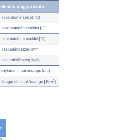
c elemek magyarázata
i középhőmérséklet [°C]
i maximumhőmérséklet [°C]
i minimumhőmérséklet [°C]
i csapadékösszeg [mm]
i csapadékösszeg fajtája
fénytartam napi összege [óra]
2
bálsugárzás napi összege [J/cm
]
r