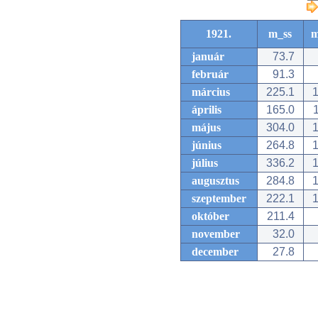
1921.
m_ss
m
január
73.7
február
91.3
március
225.1
1
április
165.0
1
május
304.0
1
június
264.8
1
július
336.2
1
augusztus
284.8
1
szeptember
222.1
1
október
211.4
november
32.0
december
27.8