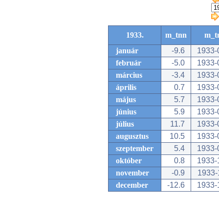
1933.
m_tnn
m_t
január
-9.6
1933-
február
-5.0
1933-
március
-3.4
1933-
április
0.7
1933-
május
5.7
1933-
június
5.9
1933-
július
11.7
1933-
augusztus
10.5
1933-
szeptember
5.4
1933-
október
0.8
1933-
november
-0.9
1933-
december
-12.6
1933-