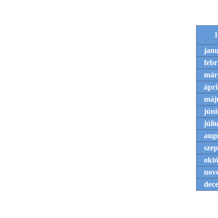
1
jan
feb
már
ápri
máj
júni
júli
aug
sze
okt
nov
dec