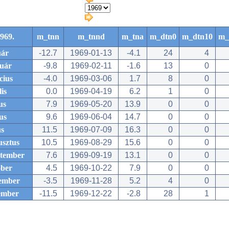
969.
m_tnn
m_tnnd
m_tna
m_dtn0
m_dtn10
m_
uár
-12.7
1969-01-13
-4.1
24
4
ruár
-9.8
1969-02-11
-1.6
13
0
cius
-4.0
1969-03-06
1.7
8
0
lis
0.0
1969-04-19
6.2
1
0
us
7.9
1969-05-20
13.9
0
0
us
9.6
1969-06-04
14.7
0
0
us
11.5
1969-07-09
16.3
0
0
usztus
10.5
1969-08-29
15.6
0
0
ptember
7.6
1969-09-19
13.1
0
0
óber
4.5
1969-10-22
7.9
0
0
ember
-3.5
1969-11-28
5.2
4
0
ember
-11.5
1969-12-22
-2.8
28
1