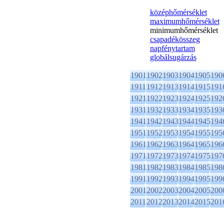
középhőmérséklet
maximumhőmérséklet
minimumhőmérséklet
csapadékösszeg
napfénytartam
globálsugárzás
1901
1902
1903
1904
1905
190
1911
1912
1913
1914
1915
191
1921
1922
1923
1924
1925
192
1931
1932
1933
1934
1935
193
1941
1942
1943
1944
1945
194
1951
1952
1953
1954
1955
195
1961
1962
1963
1964
1965
196
1971
1972
1973
1974
1975
197
1981
1982
1983
1984
1985
198
1991
1992
1993
1994
1995
199
2001
2002
2003
2004
2005
200
2011
2012
2013
2014
2015
201