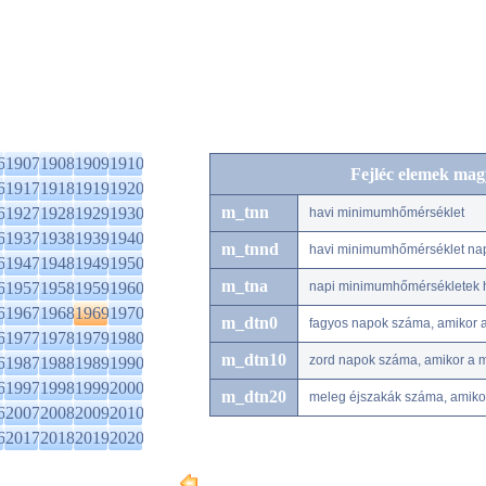
6
1907
1908
1909
1910
Fejléc elemek mag
6
1917
1918
1919
1920
m_tnn
6
1927
1928
1929
1930
havi minimumhőmérséklet
6
1937
1938
1939
1940
m_tnnd
havi minimumhőmérséklet na
6
1947
1948
1949
1950
m_tna
6
1957
1958
1959
1960
napi minimumhőmérsékletek h
6
1967
1968
1969
1970
m_dtn0
fagyos napok száma, amikor 
6
1977
1978
1979
1980
m_dtn10
zord napok száma, amikor a 
6
1987
1988
1989
1990
6
1997
1998
1999
2000
m_dtn20
meleg éjszakák száma, amiko
6
2007
2008
2009
2010
6
2017
2018
2019
2020