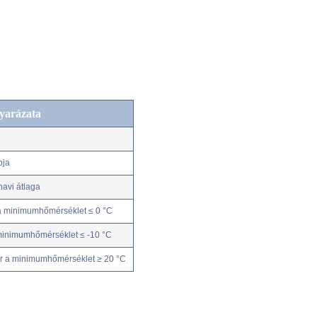
yarázata
pja
avi átlaga
a minimumhőmérséklet ≤ 0 °C
minimumhőmérséklet ≤ -10 °C
r a minimumhőmérséklet ≥ 20 °C