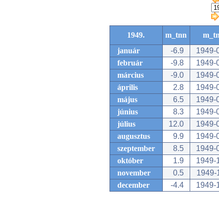
1949.
m_tnn
m_t
január
-6.9
1949-
február
-9.8
1949-
március
-9.0
1949-
április
2.8
1949-
május
6.5
1949-
június
8.3
1949-
július
12.0
1949-
augusztus
9.9
1949-
szeptember
8.5
1949-
október
1.9
1949-
november
0.5
1949-
december
-4.4
1949-