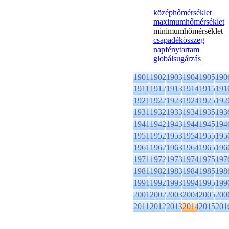
középhőmérséklet
maximumhőmérséklet
minimumhőmérséklet
csapadékösszeg
napfénytartam
globálsugárzás
1901
1902
1903
1904
1905
190
1911
1912
1913
1914
1915
191
1921
1922
1923
1924
1925
192
1931
1932
1933
1934
1935
193
1941
1942
1943
1944
1945
194
1951
1952
1953
1954
1955
195
1961
1962
1963
1964
1965
196
1971
1972
1973
1974
1975
197
1981
1982
1983
1984
1985
198
1991
1992
1993
1994
1995
199
2001
2002
2003
2004
2005
200
2011
2012
2013
2014
2015
201