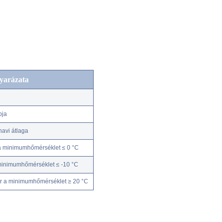
yarázata
pja
avi átlaga
a minimumhőmérséklet ≤ 0 °C
minimumhőmérséklet ≤ -10 °C
r a minimumhőmérséklet ≥ 20 °C