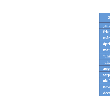
2
jan
feb
már
ápri
máj
júni
júli
aug
sze
okt
nov
dec