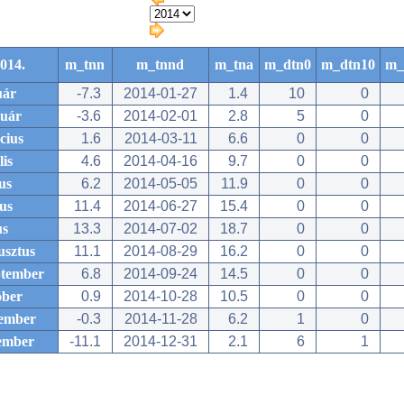
014.
m_tnn
m_tnnd
m_tna
m_dtn0
m_dtn10
m_
uár
-7.3
2014-01-27
1.4
10
0
ruár
-3.6
2014-02-01
2.8
5
0
cius
1.6
2014-03-11
6.6
0
0
lis
4.6
2014-04-16
9.7
0
0
us
6.2
2014-05-05
11.9
0
0
us
11.4
2014-06-27
15.4
0
0
us
13.3
2014-07-02
18.7
0
0
usztus
11.1
2014-08-29
16.2
0
0
ptember
6.8
2014-09-24
14.5
0
0
óber
0.9
2014-10-28
10.5
0
0
ember
-0.3
2014-11-28
6.2
1
0
ember
-11.1
2014-12-31
2.1
6
1