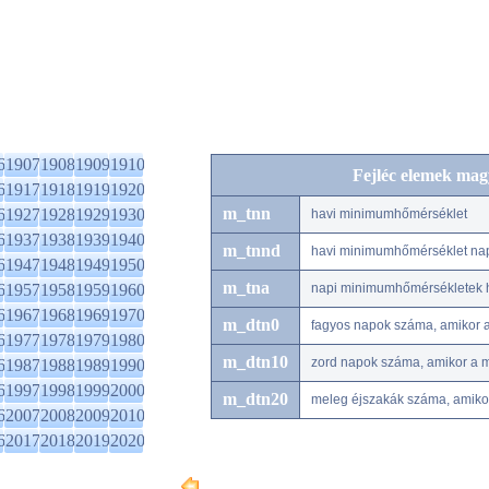
6
1907
1908
1909
1910
Fejléc elemek mag
6
1917
1918
1919
1920
m_tnn
6
1927
1928
1929
1930
havi minimumhőmérséklet
6
1937
1938
1939
1940
m_tnnd
havi minimumhőmérséklet na
6
1947
1948
1949
1950
m_tna
6
1957
1958
1959
1960
napi minimumhőmérsékletek h
6
1967
1968
1969
1970
m_dtn0
fagyos napok száma, amikor 
6
1977
1978
1979
1980
m_dtn10
zord napok száma, amikor a 
6
1987
1988
1989
1990
6
1997
1998
1999
2000
m_dtn20
meleg éjszakák száma, amiko
6
2007
2008
2009
2010
6
2017
2018
2019
2020