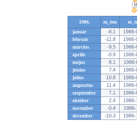
1986.
m_tnn
m_t
január
-8.1
1986-
február
-11.8
1986-
március
-9.5
1986-
április
-0.9
1986-
május
8.1
1986-
június
7.4
1986-
július
10.8
1986-
augusztus
11.4
1986-
szeptember
7.1
1986-
október
2.4
1986-
november
-0.4
1986-
december
-10.3
1986-