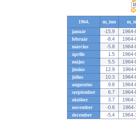
1964.
m_tnn
m_t
január
-15.9
1964-
február
-8.4
1964-
március
-5.8
1964-
április
1.5
1964-
május
5.5
1964-
június
12.9
1964-
július
10.3
1964-
augusztus
9.8
1964-
szeptember
6.7
1964-
október
3.7
1964-
november
-0.6
1964-
december
-5.4
1964-