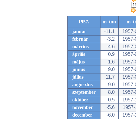
1957.
m_tnn
m_t
január
-11.1
1957-
február
-3.2
1957-
március
-4.6
1957-
április
0.9
1957-
május
1.6
1957-
június
9.0
1957-
július
11.7
1957-
augusztus
9.0
1957-
szeptember
8.0
1957-
október
0.5
1957-
november
-5.6
1957-
december
-6.0
1957-