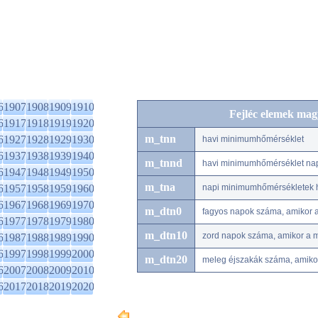
6
1907
1908
1909
1910
Fejléc elemek mag
6
1917
1918
1919
1920
m_tnn
6
1927
1928
1929
1930
havi minimumhőmérséklet
6
1937
1938
1939
1940
m_tnnd
havi minimumhőmérséklet na
6
1947
1948
1949
1950
m_tna
6
1957
1958
1959
1960
napi minimumhőmérsékletek h
6
1967
1968
1969
1970
m_dtn0
fagyos napok száma, amikor 
6
1977
1978
1979
1980
m_dtn10
zord napok száma, amikor a 
6
1987
1988
1989
1990
6
1997
1998
1999
2000
m_dtn20
meleg éjszakák száma, amiko
6
2007
2008
2009
2010
6
2017
2018
2019
2020