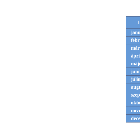
1
jan
feb
már
ápri
máj
júni
júli
aug
sze
okt
nov
dec