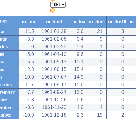
961.
m_tnn
m_tnnd
m_tna
m_dtn0
m_dtn10
m_
uár
-11.5
1961-01-28
-3.6
21
3
ruár
-3.3
1961-02-06
0.4
9
0
cius
-1.0
1961-03-23
5.4
1
0
lis
5.0
1961-04-10
9.6
0
0
us
5.5
1961-05-13
10.1
0
0
us
12.8
1961-06-15
15.4
0
0
us
10.9
1961-07-07
14.9
0
0
usztus
11.7
1961-08-17
15.6
0
0
ptember
7.7
1961-09-24
13.0
0
0
óber
4.3
1961-10-26
9.6
0
0
ember
-3.6
1961-11-23
4.6
4
0
ember
-10.9
1961-12-16
-2.3
19
2