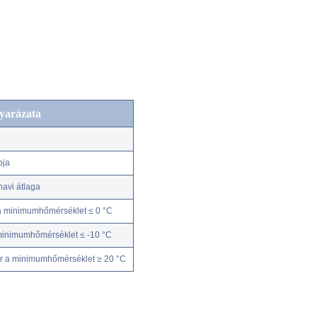
yarázata
pja
avi átlaga
a minimumhőmérséklet ≤ 0 °C
minimumhőmérséklet ≤ -10 °C
r a minimumhőmérséklet ≥ 20 °C