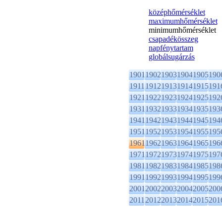
középhőmérséklet
maximumhőmérséklet
minimumhőmérséklet
csapadékösszeg
napfénytartam
globálsugárzás
1901
1902
1903
1904
1905
190
1911
1912
1913
1914
1915
191
1921
1922
1923
1924
1925
192
1931
1932
1933
1934
1935
193
1941
1942
1943
1944
1945
194
1951
1952
1953
1954
1955
195
1961
1962
1963
1964
1965
196
1971
1972
1973
1974
1975
197
1981
1982
1983
1984
1985
198
1991
1992
1993
1994
1995
199
2001
2002
2003
2004
2005
200
2011
2012
2013
2014
2015
201