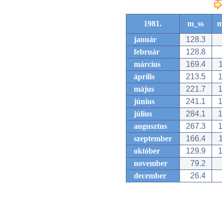
1981.
m_ss
m
január
128.3
február
128.8
március
169.4
1
április
213.5
1
május
221.7
1
június
241.1
1
július
284.1
1
augusztus
267.3
1
szeptember
166.4
1
október
129.9
1
november
79.2
december
26.4