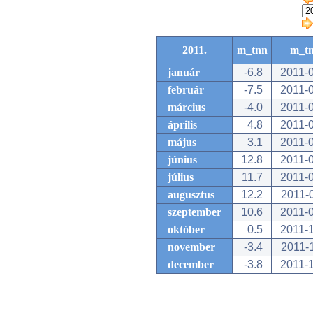
2011.
m_tnn
m_t
január
-6.8
2011-
február
-7.5
2011-
március
-4.0
2011-
április
4.8
2011-
május
3.1
2011-
június
12.8
2011-
július
11.7
2011-
augusztus
12.2
2011-
szeptember
10.6
2011-
október
0.5
2011-
november
-3.4
2011-
december
-3.8
2011-