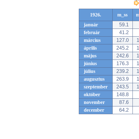
1926.
m_ss
m
január
59.1
február
41.2
március
127.0
1
április
245.2
1
május
242.6
1
június
176.3
1
július
239.2
1
augusztus
263.9
1
szeptember
243.5
1
október
148.8
november
87.6
december
64.2