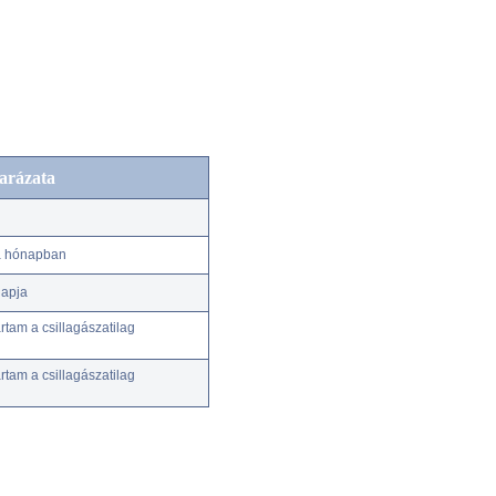
arázata
 a hónapban
napja
tam a csillagászatilag
tam a csillagászatilag