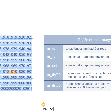
7
1918
1919
1920
1921
Fejléc elemek magy
7
1928
1929
1930
1931
m_ss
7
1938
1939
1940
1941
a napfénytartam havi összege
7
1948
1949
1950
1951
m_sx
a maximális napi napfénytartam
7
1958
1959
1960
1961
m_sxd
7
1968
1969
1970
1971
a maximális napi napfénytartam 
7
1978
1979
1980
1981
napok száma, amikor a napfénytar
m_dsf20
7
1988
1989
1990
1991
lehetséges 20%-ánál kisebb
7
1998
1999
2000
2001
napok száma, amikor a napfénytar
m_dsf80
lehetséges 80%-ánál nagyobb
7
2008
2009
2010
2011