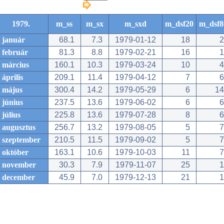
1979.
m_ss
m_sx
m_sxd
m_dsf20
m_dsf8
január
68.1
7.3
1979-01-12
18
2
február
81.3
8.8
1979-02-21
16
1
március
160.1
10.3
1979-03-24
10
4
április
209.1
11.4
1979-04-12
7
6
május
300.4
14.2
1979-05-29
6
14
június
237.5
13.6
1979-06-02
6
6
július
225.8
13.6
1979-07-28
8
6
augusztus
256.7
13.2
1979-08-05
5
7
szeptember
210.5
11.5
1979-09-02
5
7
október
163.1
10.6
1979-10-03
11
7
november
30.3
7.9
1979-11-07
25
1
december
45.9
7.0
1979-12-13
21
1