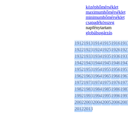
középhőmérséklet
maximumhőmérséklet
minimumhőmérséklet
csapadékösszeg
napfénytartam
globálsugárzás
1912
1913
1914
1915
1916
191
1922
1923
1924
1925
1926
192
1932
1933
1934
1935
1936
193
1942
1943
1944
1945
1946
194
1952
1953
1954
1955
1956
195
1962
1963
1964
1965
1966
196
1972
1973
1974
1975
1976
197
1982
1983
1984
1985
1986
198
1992
1993
1994
1995
1996
199
2002
2003
2004
2005
2006
200
2012
2013