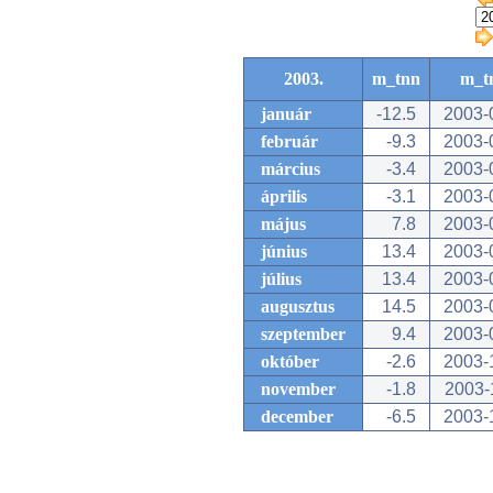
2003.
m_tnn
m_t
január
-12.5
2003-
február
-9.3
2003-
március
-3.4
2003-
április
-3.1
2003-
május
7.8
2003-
június
13.4
2003-
július
13.4
2003-
augusztus
14.5
2003-
szeptember
9.4
2003-
október
-2.6
2003-
november
-1.8
2003-
december
-6.5
2003-