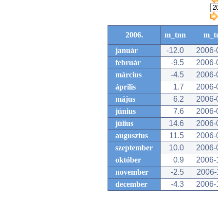
2006.
m_tnn
m_t
január
-12.0
2006-
február
-9.5
2006-
március
-4.5
2006-
április
1.7
2006-
május
6.2
2006-
június
7.6
2006-
július
14.6
2006-
augusztus
11.5
2006-
szeptember
10.0
2006-
október
0.9
2006-
november
-2.5
2006-
december
-4.3
2006-