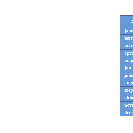
2
jan
feb
már
ápri
máj
júni
júli
aug
sze
okt
nov
dec