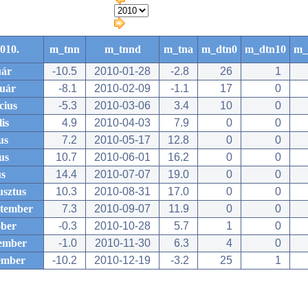
010.
m_tnn
m_tnnd
m_tna
m_dtn0
m_dtn10
m_
uár
-10.5
2010-01-28
-2.8
26
1
ruár
-8.1
2010-02-09
-1.1
17
0
cius
-5.3
2010-03-06
3.4
10
0
lis
4.9
2010-04-03
7.9
0
0
us
7.2
2010-05-17
12.8
0
0
us
10.7
2010-06-01
16.2
0
0
us
14.4
2010-07-07
19.0
0
0
usztus
10.3
2010-08-31
17.0
0
0
ptember
7.3
2010-09-07
11.9
0
0
óber
-0.3
2010-10-28
5.7
1
0
ember
-1.0
2010-11-30
6.3
4
0
ember
-10.2
2010-12-19
-3.2
25
1