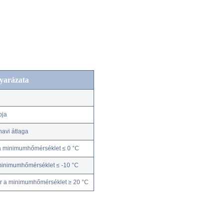
yarázata
pja
avi átlaga
a minimumhőmérséklet ≤ 0 °C
minimumhőmérséklet ≤ -10 °C
r a minimumhőmérséklet ≥ 20 °C