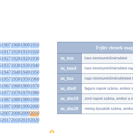
6
1907
1908
1909
1910
Fejléc elemek mag
6
1917
1918
1919
1920
m_tnn
6
1927
1928
1929
1930
havi minimumhőmérséklet
6
1937
1938
1939
1940
m_tnnd
havi minimumhőmérséklet na
6
1947
1948
1949
1950
m_tna
6
1957
1958
1959
1960
napi minimumhőmérsékletek h
6
1967
1968
1969
1970
m_dtn0
fagyos napok száma, amikor 
6
1977
1978
1979
1980
m_dtn10
zord napok száma, amikor a 
6
1987
1988
1989
1990
6
1997
1998
1999
2000
m_dtn20
meleg éjszakák száma, amiko
6
2007
2008
2009
2010
6
2017
2018
2019
2020