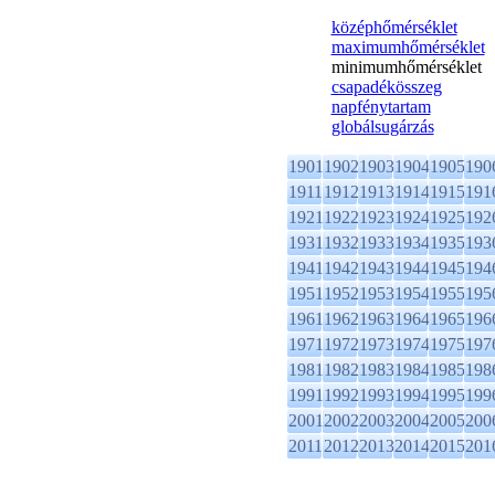
középhőmérséklet
maximumhőmérséklet
minimumhőmérséklet
csapadékösszeg
napfénytartam
globálsugárzás
1901
1902
1903
1904
1905
190
1911
1912
1913
1914
1915
191
1921
1922
1923
1924
1925
192
1931
1932
1933
1934
1935
193
1941
1942
1943
1944
1945
194
1951
1952
1953
1954
1955
195
1961
1962
1963
1964
1965
196
1971
1972
1973
1974
1975
197
1981
1982
1983
1984
1985
198
1991
1992
1993
1994
1995
199
2001
2002
2003
2004
2005
200
2011
2012
2013
2014
2015
201