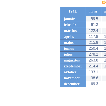
1941.
m_ss
m
január
59.5
február
61.3
március
122.4
április
117.8
1
május
215.9
1
június
250.4
1
július
278.2
1
augusztus
263.8
1
szeptember
214.4
1
október
133.1
november
38.6
december
69.3