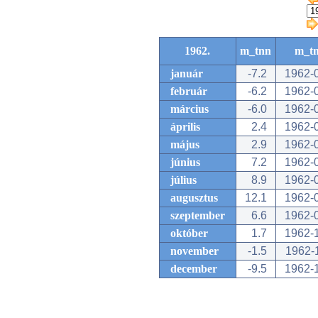
1962.
m_tnn
m_t
január
-7.2
1962-
február
-6.2
1962-
március
-6.0
1962-
április
2.4
1962-
május
2.9
1962-
június
7.2
1962-
július
8.9
1962-
augusztus
12.1
1962-
szeptember
6.6
1962-
október
1.7
1962-
november
-1.5
1962-
december
-9.5
1962-