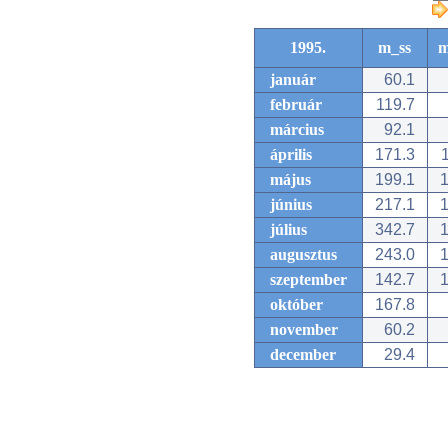
1995.
m_ss
m
január
60.1
február
119.7
március
92.1
április
171.3
1
május
199.1
1
június
217.1
1
július
342.7
1
augusztus
243.0
1
szeptember
142.7
1
október
167.8
november
60.2
december
29.4