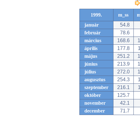
1999.
m_ss
m
január
54.8
február
78.6
március
168.6
1
április
177.8
1
május
251.2
1
június
213.9
1
július
272.0
1
augusztus
254.3
1
szeptember
216.1
1
október
125.7
november
42.1
december
71.7