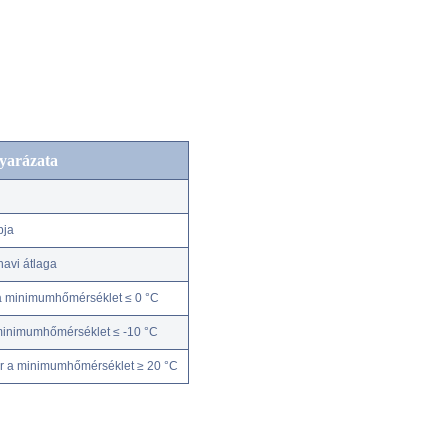
yarázata
pja
avi átlaga
a minimumhőmérséklet ≤ 0 °C
minimumhőmérséklet ≤ -10 °C
r a minimumhőmérséklet ≥ 20 °C