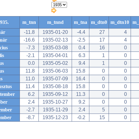
935.
m_tnn
m_tnnd
m_tna
m_dtn0
m_dtn10
m_
uár
-11.8
1935-01-20
-4.4
27
4
ruár
-16.6
1935-02-13
-2.5
17
4
cius
-7.3
1935-03-08
0.4
16
0
lis
-2.1
1935-04-01
6.3
1
0
us
0.0
1935-05-02
9.4
1
0
us
11.8
1935-06-03
15.8
0
0
us
11.0
1935-07-09
16.4
0
0
usztus
11.4
1935-08-18
15.8
0
0
ptember
6.2
1935-09-12
11.3
0
0
óber
2.4
1935-10-27
9.2
0
0
ember
-2.7
1935-11-29
2.4
5
0
ember
-8.7
1935-12-23
-0.2
15
0