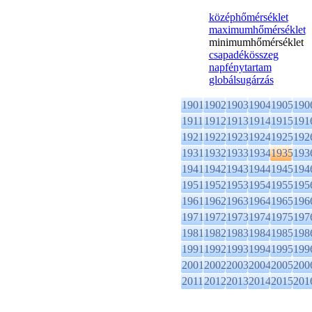
középhőmérséklet
maximumhőmérséklet
minimumhőmérséklet
csapadékösszeg
napfénytartam
globálsugárzás
1901
1902
1903
1904
1905
190
1911
1912
1913
1914
1915
191
1921
1922
1923
1924
1925
192
1931
1932
1933
1934
1935
193
1941
1942
1943
1944
1945
194
1951
1952
1953
1954
1955
195
1961
1962
1963
1964
1965
196
1971
1972
1973
1974
1975
197
1981
1982
1983
1984
1985
198
1991
1992
1993
1994
1995
199
2001
2002
2003
2004
2005
200
2011
2012
2013
2014
2015
201