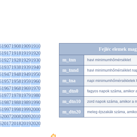
6
1907
1908
1909
1910
Fejléc elemek mag
6
1917
1918
1919
1920
m_tnn
6
1927
1928
1929
1930
havi minimumhőmérséklet
6
1937
1938
1939
1940
m_tnnd
havi minimumhőmérséklet na
6
1947
1948
1949
1950
m_tna
6
1957
1958
1959
1960
napi minimumhőmérsékletek h
6
1967
1968
1969
1970
m_dtn0
fagyos napok száma, amikor 
6
1977
1978
1979
1980
m_dtn10
zord napok száma, amikor a 
6
1987
1988
1989
1990
6
1997
1998
1999
2000
m_dtn20
meleg éjszakák száma, amiko
6
2007
2008
2009
2010
6
2017
2018
2019
2020