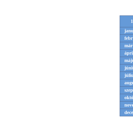
1
jan
feb
már
ápri
máj
júni
júli
aug
sze
okt
nov
dec